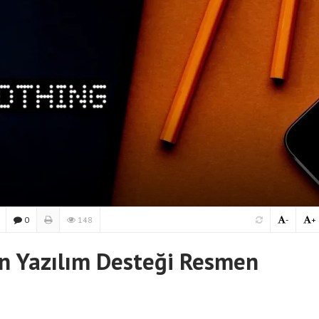
0
148
-
+
in Yazılım Desteği Resmen