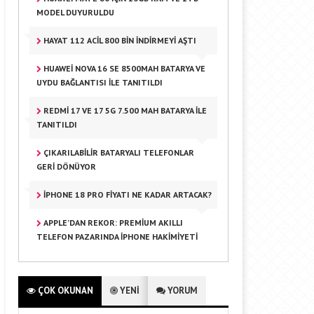
MODEL DUYURULDU
HAYAT 112 ACIL 800 BIN INDIRMEYI AŞTI
HUAWEI NOVA 16 SE 8500MAH BATARYA VE
UYDU BAĞLANTISI ILE TANITILDI
REDMI 17 VE 17 5G 7.500 MAH BATARYA ILE
TANITILDI
ÇIKARILABILIR BATARYALI TELEFONLAR
GERI DÖNÜYOR
IPHONE 18 PRO FIYATI NE KADAR ARTACAK?
APPLE’DAN REKOR: PREMIUM AKILLI
TELEFON PAZARINDA IPHONE HAKIMIYETI
ÇOK OKUNAN
YENİ
YORUM