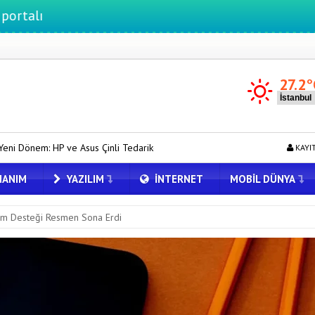
27.2
°
inli Tedarikçilere Geçiyor
Pixel Telefonlara Yapay Zeka Destekli 
KAYI
ANIM
YAZILIM
İNTERNET
MOBIL DÜNYA
lım Desteği Resmen Sona Erdi