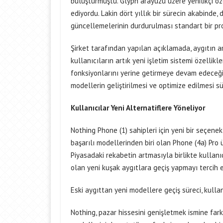
buluşturmuştu. Glyph arayüzü üzere yenilikçi öz
ediyordu. Lakin dört yıllık bir sürecin akabinde,
güncellemelerinin durdurulması standart bir pro
Şirket tarafından yapılan açıklamada, aygıtın art
kullanıcıların artık yeni işletim sistemi özelli
fonksiyonlarını yerine getirmeye devam edeceği 
modellerin geliştirilmesi ve optimize edilmesi s
Kullanıcılar Yeni Alternatiflere Yöneliyor
Nothing Phone (1) sahipleri için yeni bir seçenek
başarılı modellerinden biri olan Phone (4a) Pro ü
Piyasadaki rekabetin artmasıyla birlikte kullanı
olan yeni kuşak aygıtlara geçiş yapmayı tercih e
Eski aygıttan yeni modellere geçiş süreci, kulla
Nothing, pazar hissesini genişletmek ismine fa