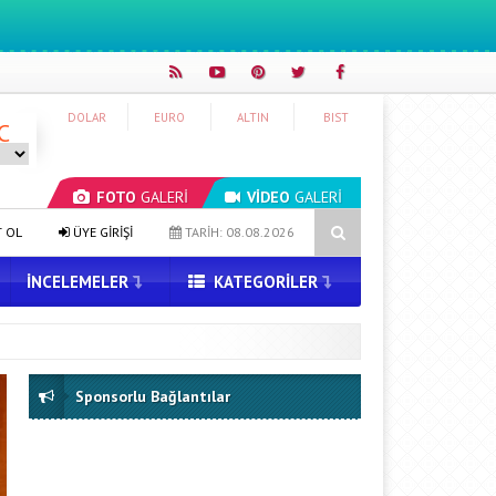
DOLAR
EURO
ALTIN
BIST
C
FOTO
GALERİ
VİDEO
GALERİ
Saat Tasarımları Geliyor
Google Messages’a Yeni Uzun Basma Men
T OL
ÜYE GİRİŞİ
TARİH: 08.08.2026
İNCELEMELER
KATEGORILER
Sponsorlu Bağlantılar