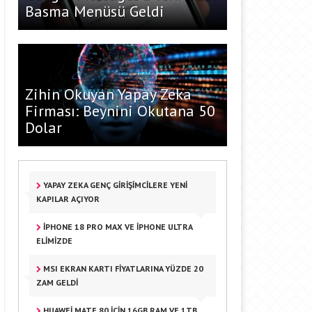
Basma Menüsü Geldi
Zihin Okuyan Yapay Zeka
Firması: Beynini Okutana 50
Dolar
YAPAY ZEKA GENÇ GIRIŞIMCILERE YENI
KAPILAR AÇIYOR
IPHONE 18 PRO MAX VE IPHONE ULTRA
ELIMIZDE
MSI EKRAN KARTI FIYATLARINA YÜZDE 20
ZAM GELDI
HUAWEI MATE 80 IÇIN 16GB RAM VE 1TB