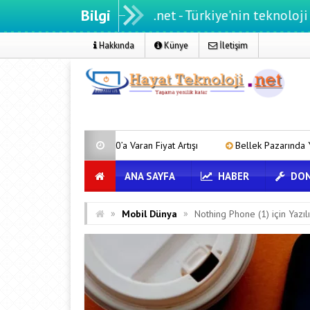
Bilgi
ayatteknoloji.net - Türkiye'nin teknoloji portalı
Hakkında
Künye
İletişim
e 40’a Varan Fiyat Artışı
Bellek Pazarında Yeni Dönem: HP ve Asus Ç
ANA SAYFA
HABER
DON
»
»
Mobil Dünya
Nothing Phone (1) için Yazı