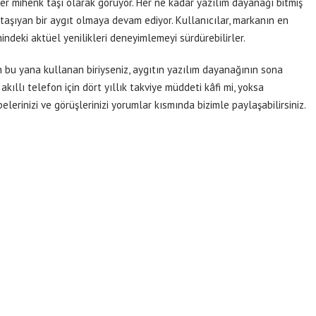
rer mihenk taşı olarak görüyor. Her ne kadar yazılım dayanağı bitmiş
 taşıyan bir aygıt olmaya devam ediyor. Kullanıcılar, markanın en
indeki aktüel yenilikleri deneyimlemeyi sürdürebilirler.
n bu yana kullanan biriyseniz, aygıtın yazılım dayanağının sona
akıllı telefon için dört yıllık takviye müddeti kâfi mi, yoksa
erinizi ve görüşlerinizi yorumlar kısmında bizimle paylaşabilirsiniz.