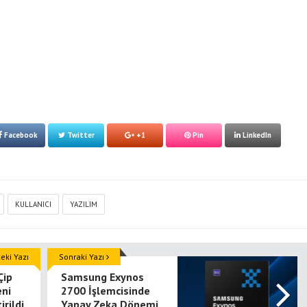
Facebook
Twitter
+1
Pin
LinkedIn
KULLANICI
YAZILIM
ki Yazı
Sonraki Yazı
Çip
Samsung Exynos
eni
2700 İşlemcisinde
irildi
Yapay Zeka Dönemi