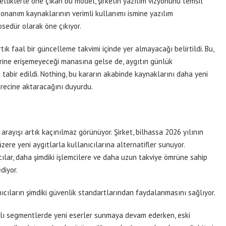
elliklerle öne çıkan bu model, şirketin yazılım vizyonunu temsil
 donanım kaynaklarının verimli kullanımı ismine yazılım
sedür olarak öne çıkıyor.
ık faal bir güncelleme takvimi içinde yer almayacağı belirtildi. Bu,
klerine erişemeyeceği manasına gelse de, aygıtın günlük
tabir edildi. Nothing, bu kararın akabinde kaynaklarını daha yeni
ürecine aktaracağını duyurdu.
 arayışı artık kaçınılmaz görünüyor. Şirket, bilhassa 2026 yılının
zere yeni aygıtlarla kullanıcılarına alternatifler sunuyor.
cılar, daha şimdiki işlemcilere ve daha uzun takviye ömrüne sahip
diyor.
nıcıların şimdiki güvenlik standartlarından faydalanmasını sağlıyor.
rklı segmentlerde yeni eserler sunmaya devam ederken, eski