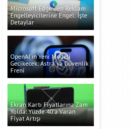
Microsoft Edge’den Reklam
Engelleyicilerine Engel: İşte
Detaylar
OpenAI’ın Yeni Modeli
Gecikecek: Astra’ya Güvenlik
Freni
Ekran Kartı Fiyatlarına Zam
Yolda: Yüzde 40’a Varan
Fiyat Artışı