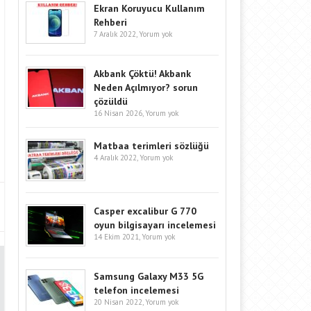
Ekran Koruyucu Kullanım
Rehberi
7 Aralık 2022,
Yorum yok
Akbank Çöktü! Akbank
Neden Açılmıyor? sorun
çözüldü
16 Nisan 2026,
Yorum yok
Matbaa terimleri sözlüğü
4 Aralık 2022,
Yorum yok
Casper excalibur G 770
oyun bilgisayarı incelemesi
14 Ekim 2021,
Yorum yok
Samsung Galaxy M33 5G
telefon incelemesi
20 Nisan 2022,
Yorum yok