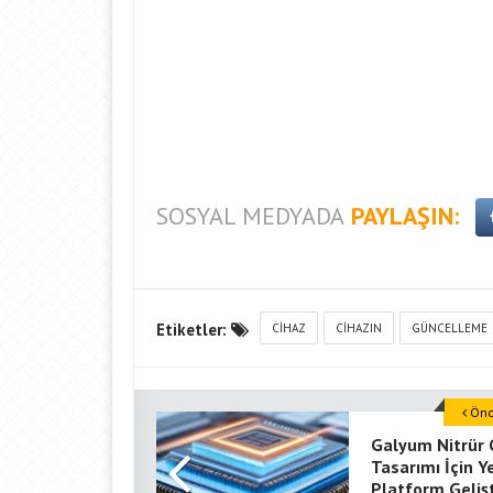
SOSYAL MEDYADA
PAYLAŞIN:
Etiketler:
CIHAZ
CIHAZIN
GÜNCELLEME
Önce
Galyum Nitrür 
Tasarımı İçin Y
Platform Gelişt