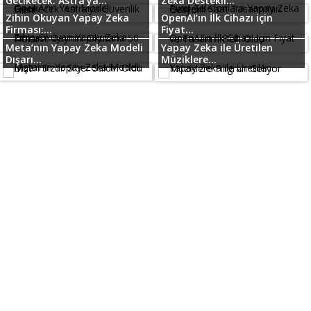
Gecikecek: Astra’ya...
Zeka Destekli...
Zihin Okuyan Yapay Zeka
OpenAI’ın İlk Cihazı için
Firması:...
Fiyat...
Meta’nın Yapay Zeka Modeli
Yapay Zeka ile Üretilen
Dışarı...
Müziklere...