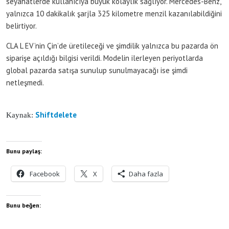
seyahatlerde kullanıcıya büyük kolaylık sağlıyor. Mercedes-Benz,
yalnızca 10 dakikalık şarjla 325 kilometre menzil kazanılabildiğini
belirtiyor.
CLA L EV’nin Çin’de üretileceği ve şimdilik yalnızca bu pazarda ön
siparişe açıldığı bilgisi verildi. Modelin ilerleyen periyotlarda
global pazarda satışa sunulup sunulmayacağı ise şimdi
netleşmedi.
Shiftdelete
Kaynak:
Bunu paylaş:
Facebook
X
Daha fazla
Bunu beğen: