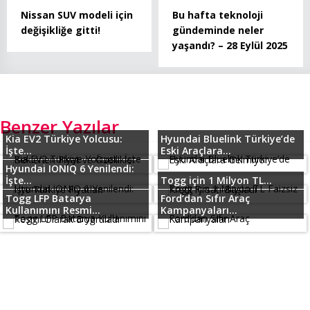
Nissan SUV modeli için
Bu hafta teknoloji
değişikliğe gitti!
gündeminde neler
yaşandı? – 28 Eylül 2025
Benzer Yazılar
Kia EV2 Türkiye Yolcusu:
Hyundai Bluelink Türkiye’de
İşte...
Eski Araçlara...
Hyundai IONIQ 6 Yenilendi:
İşte...
Togg için 1 Milyon TL...
Togg LFP Batarya
Ford’dan Sıfır Araç
Kullanımını Resmi...
Kampanyaları...