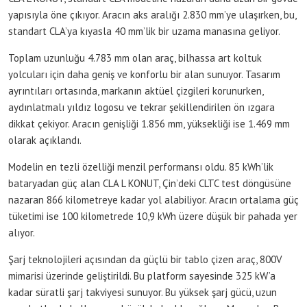
yapısıyla öne çıkıyor. Aracın aks aralığı 2.830 mm’ye ulaşırken, bu,
standart CLA’ya kıyasla 40 mm’lik bir uzama manasına geliyor.
Toplam uzunluğu 4.783 mm olan araç, bilhassa art koltuk
yolcuları için daha geniş ve konforlu bir alan sunuyor. Tasarım
ayrıntıları ortasında, markanın aktüel çizgileri korunurken,
aydınlatmalı yıldız logosu ve tekrar şekillendirilen ön ızgara
dikkat çekiyor. Aracın genişliği 1.856 mm, yüksekliği ise 1.469 mm
olarak açıklandı.
Modelin en tezli özelliği menzil performansı oldu. 85 kWh’lik
bataryadan güç alan CLA L KONUT, Çin’deki CLTC test döngüsüne
nazaran 866 kilometreye kadar yol alabiliyor. Aracın ortalama güç
tüketimi ise 100 kilometrede 10,9 kWh üzere düşük bir pahada yer
alıyor.
Şarj teknolojileri açısından da güçlü bir tablo çizen araç, 800V
mimarisi üzerinde geliştirildi. Bu platform sayesinde 325 kW’a
kadar süratli şarj takviyesi sunuyor. Bu yüksek şarj gücü, uzun