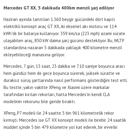
Mercedes GT XX, 5 dakikada 400km menzil şarj ediliyor
Haziran ayında tanıtılan 1.360 beygir gücündeki dört kapılı
elektrikli konsept araç GT XX, iki eksenel akı motoru ve 114
kWh’lik bir batarya kullanıyor. 359 km/sa (223 mph) azami sürate
ulaşabilen araç, 850 kW daima şarj gücünü destekliyor. Bu, WLTP
standardına nazaran 5 dakikada yaklaşık 400 kilometre menzil
ekleyebileceği manasına geliyor.
Mercedes, 7 gün, 13 saat, 23 dakika ve 7.10 saniye boyunca aracı
hem gündüz hem de gece boyunca sürerek, yüksek süratte ve
duraksız sürüş şartlarında nasıl performans gösterdiğini test etti.
Bu testte, yakın vakitte XPeng ve Xiaomi üzere markalar
tarafından kırılan rekorları, hatta Mercedes’in kendi CLA
modelinin rekorunu bile geride bıraktı.
XPeng, P7 modeli ile 24 saatte 3 bin 961 kilometrelik rekor
kırmıştı. Mercedes ise GT XX konsept modeli ile birebir 24 saatlik
müddet içinde 5 bin 479 kilometre yol kat ederek, bir evvelki