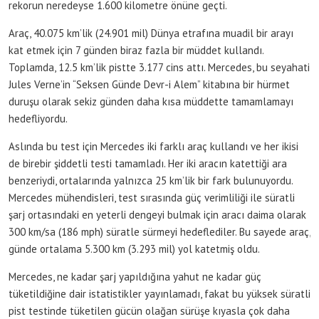
rekorun neredeyse 1.600 kilometre önüne geçti.
Araç, 40.075 km’lik (24.901 mil) Dünya etrafına muadil bir arayı
kat etmek için 7 günden biraz fazla bir müddet kullandı.
Toplamda, 12.5 km’lik pistte 3.177 cins attı. Mercedes, bu seyahati
Jules Verne’in “Seksen Günde Devr-i Alem” kitabına bir hürmet
duruşu olarak sekiz günden daha kısa müddette tamamlamayı
hedefliyordu.
Aslında bu test için Mercedes iki farklı araç kullandı ve her ikisi
de birebir şiddetli testi tamamladı. Her iki aracın katettiği ara
benzeriydi, ortalarında yalnızca 25 km’lik bir fark bulunuyordu.
Mercedes mühendisleri, test sırasında güç verimliliği ile süratli
şarj ortasındaki en yeterli dengeyi bulmak için aracı daima olarak
300 km/sa (186 mph) süratle sürmeyi hedeflediler. Bu sayede araç,
günde ortalama 5.300 km (3.293 mil) yol katetmiş oldu.
Mercedes, ne kadar şarj yapıldığına yahut ne kadar güç
tüketildiğine dair istatistikler yayınlamadı, fakat bu yüksek süratli
pist testinde tüketilen gücün olağan sürüşe kıyasla çok daha