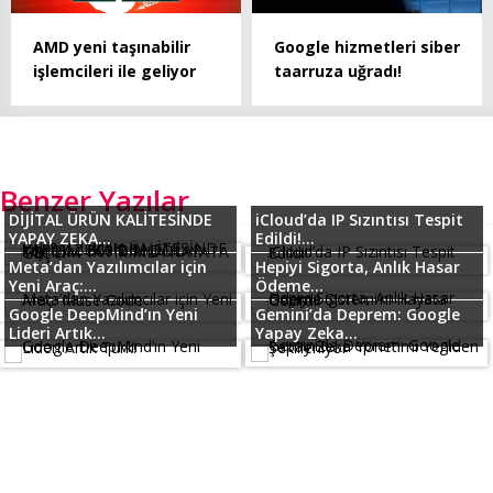
AMD yeni taşınabilir
Google hizmetleri siber
işlemcileri ile geliyor
taarruza uğradı!
Benzer Yazılar
DİJİTAL ÜRÜN KALİTESİNDE
iCloud’da IP Sızıntısı Tespit
YAPAY ZEKA...
Edildi!...
Meta’dan Yazılımcılar için
Hepiyi Sigorta, Anlık Hasar
Yeni Araç:...
Ödeme...
Google DeepMind’ın Yeni
Gemini’da Deprem: Google
Lideri Artık...
Yapay Zeka...