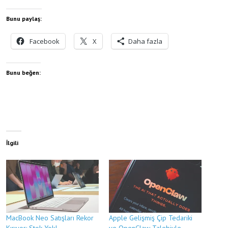
Bunu paylaş:
Facebook
X
Daha fazla
Bunu beğen:
İlgili
MacBook Neo Satışları Rekor
Apple Gelişmiş Çip Tedariki
Kırıyor: Stok Yok!
ve OpenClaw Talebiyle