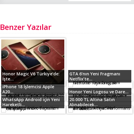
Benzer Yazılar
Honor Magic V6 Türkiye’de:
GTA 6’nın Yeni Fragmanı
İşte...
Netflix’te...
iPhone 18 İşlemcisi Apple
A20...
Honor Yeni Logosu ve Dare...
WhatsApp Android için Yeni
20.000 TL Altına Satın
Hareketli...
Alınabilecek...