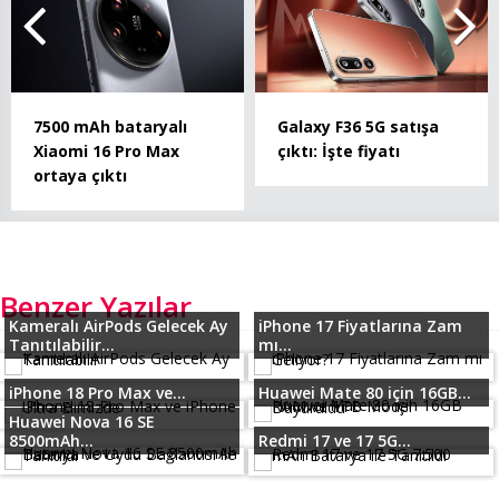
7500 mAh bataryalı
Galaxy F36 5G satışa
Xiaomi 16 Pro Max
çıktı: İşte fiyatı
ortaya çıktı
Benzer Yazılar
Kameralı AirPods Gelecek Ay
iPhone 17 Fiyatlarına Zam
Tanıtılabilir...
mı...
iPhone 18 Pro Max ve...
Huawei Mate 80 için 16GB...
Huawei Nova 16 SE
8500mAh...
Redmi 17 ve 17 5G...