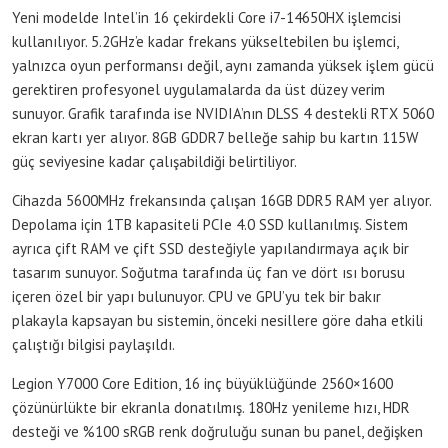
Yeni modelde Intel’in 16 çekirdekli Core i7-14650HX işlemcisi
kullanılıyor. 5.2GHz’e kadar frekans yükseltebilen bu işlemci,
yalnızca oyun performansı değil, aynı zamanda yüksek işlem gücü
gerektiren profesyonel uygulamalarda da üst düzey verim
sunuyor. Grafik tarafında ise NVIDIA’nın DLSS 4 destekli RTX 5060
ekran kartı yer alıyor. 8GB GDDR7 belleğe sahip bu kartın 115W
güç seviyesine kadar çalışabildiği belirtiliyor.
Cihazda 5600MHz frekansında çalışan 16GB DDR5 RAM yer alıyor.
Depolama için 1TB kapasiteli PCIe 4.0 SSD kullanılmış. Sistem
ayrıca çift RAM ve çift SSD desteğiyle yapılandırmaya açık bir
tasarım sunuyor. Soğutma tarafında üç fan ve dört ısı borusu
içeren özel bir yapı bulunuyor. CPU ve GPU’yu tek bir bakır
plakayla kapsayan bu sistemin, önceki nesillere göre daha etkili
çalıştığı bilgisi paylaşıldı.
Legion Y7000 Core Edition, 16 inç büyüklüğünde 2560×1600
çözünürlükte bir ekranla donatılmış. 180Hz yenileme hızı, HDR
desteği ve %100 sRGB renk doğruluğu sunan bu panel, değişken