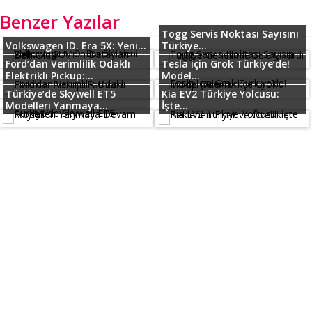
Benzer Yazılar
Togg Servis Noktası Sayısını
Volkswagen ID. Era 5X: Yeni...
Türkiye...
Ford’dan Verimlilik Odaklı
Tesla için Grok Türkiye’de!
Elektrikli Pickup:...
Model...
Türkiye’de Skywell ET5
Kia EV2 Türkiye Yolcusu:
Modelleri Yanmaya...
İşte...