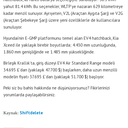
yahut 81.4 kWh. Bu seçenekler, WLTP’ye nazaran 629 kilometreye
kadar menzil sunuyor. Ayrıyeten, V2L (Araçtan Aygıta Şarj) ve V2G
(Araçtan Şebekeye Şarj) üzere yeni özelliklerle de kullanıcılara
sunuluyor.
Hyundai’nin E-GMP platformunu temel alan EV4 hatchback, Kia
Xceed ile yaklaşık birebir boyutlarda; 4.430 mm uzunluğunda,
1.860 mm genişliğinde ve 1.485 mm yüksekliğinde.
Birleşik Krallık’ta, giriş düzeyi EV4 Air Standard Range modeli
34.695 £’dan (yaklaşık 47.700 $) başlarken, daha uzun menzilli
modelin fiyatı 37.695 £’dan (yaklaşık 51.700 $) başlıyor.
Peki siz bu bahis hakkında ne düşünüyorsunuz? Fikirlerinizi
yorumlarda paylaşabilirsiniz.
Shiftdelete
Kaynak: