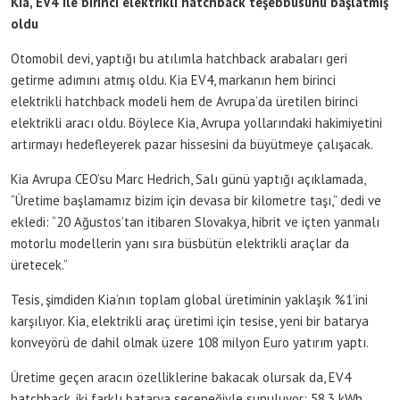
Kia, EV4 ile birinci elektrikli hatchback teşebbüsünü başlatmış
oldu
Otomobil devi, yaptığı bu atılımla hatchback arabaları geri
getirme adımını atmış oldu. Kia EV4, markanın hem birinci
elektrikli hatchback modeli hem de Avrupa’da üretilen birinci
elektrikli aracı oldu. Böylece Kia, Avrupa yollarındaki hakimiyetini
artırmayı hedefleyerek pazar hissesini da büyütmeye çalışacak.
Kia Avrupa CEO’su Marc Hedrich, Salı günü yaptığı açıklamada,
“Üretime başlamamız bizim için devasa bir kilometre taşı,” dedi ve
ekledi: “20 Ağustos’tan itibaren Slovakya, hibrit ve içten yanmalı
motorlu modellerin yanı sıra büsbütün elektrikli araçlar da
üretecek.”
Tesis, şimdiden Kia’nın toplam global üretiminin yaklaşık %1’ini
karşılıyor. Kia, elektrikli araç üretimi için tesise, yeni bir batarya
konveyörü de dahil olmak üzere 108 milyon Euro yatırım yaptı.
Üretime geçen aracın özelliklerine bakacak olursak da, EV4
hatchback, iki farklı batarya seçeneğiyle sunuluyor: 58.3 kWh