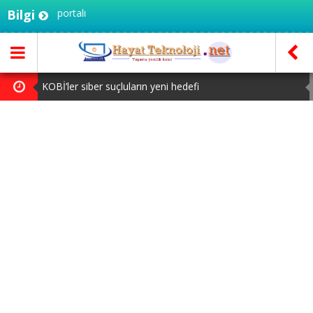
knoloji portalı
Bilgi
KOBİ’ler siber suçluların yeni hedefi
iPhone Ultra’nın Tasarımı Sızdı: Hangi Renklerde Gelecek?
Netflix 4K Yayınları Artık Chrome’da: İşte Gereksinimler
Google One’a Büyük Zam Geldi: İşte Yeni Fiyatlar
Süper Lig’de Fantezi Ligi Dönemi Başlıyor: Birinciye
Otomobil Ödülü