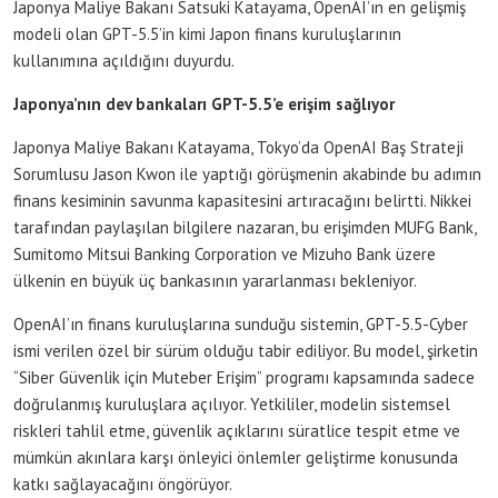
Japonya Maliye Bakanı Satsuki Katayama, OpenAI’ın en gelişmiş
modeli olan GPT-5.5’in kimi Japon finans kuruluşlarının
kullanımına açıldığını duyurdu.
Japonya’nın dev bankaları GPT-5.5’e erişim sağlıyor
Japonya Maliye Bakanı Katayama, Tokyo’da OpenAI Baş Strateji
Sorumlusu Jason Kwon ile yaptığı görüşmenin akabinde bu adımın
finans kesiminin savunma kapasitesini artıracağını belirtti. Nikkei
tarafından paylaşılan bilgilere nazaran, bu erişimden MUFG Bank,
Sumitomo Mitsui Banking Corporation ve Mizuho Bank üzere
ülkenin en büyük üç bankasının yararlanması bekleniyor.
OpenAI’ın finans kuruluşlarına sunduğu sistemin, GPT-5.5-Cyber
ismi verilen özel bir sürüm olduğu tabir ediliyor. Bu model, şirketin
“Siber Güvenlik için Muteber Erişim” programı kapsamında sadece
doğrulanmış kuruluşlara açılıyor. Yetkililer, modelin sistemsel
riskleri tahlil etme, güvenlik açıklarını süratlice tespit etme ve
mümkün akınlara karşı önleyici önlemler geliştirme konusunda
katkı sağlayacağını öngörüyor.