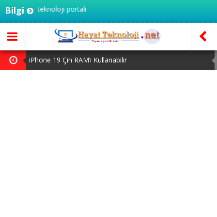
kiye'nin teknoloji portalı
Bilgi
iPhone 19 Çin RAM’i Kullanabilir
OnePlus 16 için Geri Sayım Başladı
Google Pixel 11 Pro XL ve Tensor G6 Performansı Sızdı
AMD Uygun Fiyatlı Ryzen 7 449 ve Ryzen 5 439’u Duyurdu
PTT’den UETS adına gönderilen sahte e-postalara karşı
uyarı