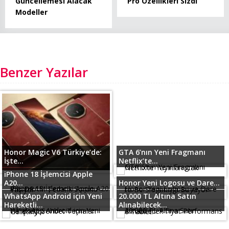
Güncellemesi Alacak
Pro Özellikleri Sızdı
Modeller
Benzer Yazılar
Honor Magic V6 Türkiye’de:
GTA 6’nın Yeni Fragmanı
İşte...
Netflix’te...
iPhone 18 İşlemcisi Apple
A20...
Honor Yeni Logosu ve Dare...
WhatsApp Android için Yeni
20.000 TL Altına Satın
Hareketli...
Alınabilecek...