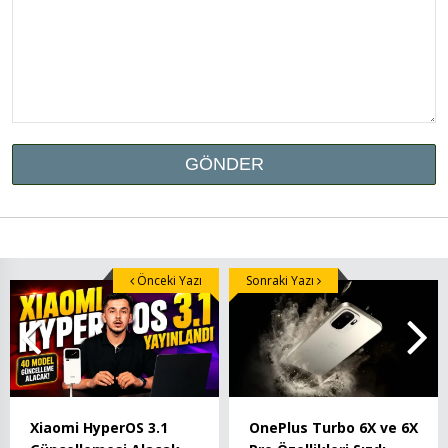
Önceki Yazı
Sonraki Yazı
Xiaomi HyperOS 3.1
OnePlus Turbo 6X ve 6X