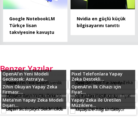
Google NotebookLM
Nvidia en güçlü küçük
Türkçe lisan
bilgisayarını tanıttı
takviyesine kavuştu
Benzer Yazılar
OpenAI’ın Yeni Modeli
Pixel Telefonlara Yapay
Gecikecek: Astra’ya...
Zeka Destekli...
Zihin Okuyan Yapay Zeka
OpenAI’ın İlk Cihazı için
Firması:...
Fiyat...
Meta’nın Yapay Zeka Modeli
Yapay Zeka ile Üretilen
Dışarı...
Müziklere...