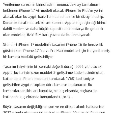
Yenilenme sürecinin birinci adımı, önümüzdeki ay tanıtılması
beklenen iPhone 17 Air modeli olacak. iPhone 16 Plus’ın yerini
alacak olan bu aygıt, bariz formda daha ince bir dizayna sahip.
Donanım tarafında tek bir art kamera, Apple’ın geliştirdiği birinci
dahili modem ve daha küçük kapasiteli bir batarya ile gelecek
olan modelde, fizikî SIM kart yuvası da bulunmayacak.
Standart iPhone 17 modelinin tasarımı iPhone 16 ile benzerlik
gösterirken, iPhone 17 Pro ve Pro Max modelleri için ise yenilenmiş
bir kamera modülü geliştiriliyor.
Tasarım takviminin bir sonraki değerli durağı 2026 yılı olacak.
Apple, bu tarihte uzun müddettir geliştirme kademesinde olan
katlanabilir iPhone modelini tanıtacak. “V68” kod ismiyle
geliştirilen aygıtın toplam dört kamerası bulunacak. Bu
kameralardan ikisi art kapakta, biri dış ekranda, başkası ise
katlanabilir iç ekranda konumlandırılacak.
Büyük tasarım değişikliğinin son ve en dikkat alımlı halkası ise
2027 yılında piyasaya çıkacak olan iPhone 20 olacak. iPhone’un