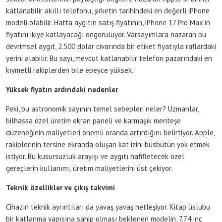
katlanabilir akıllı telefonu, şirketin tarihindeki en değerli iPhone
modeli olabilir. Hatta aygıtın satış fiyatının, iPhone 17 Pro Max’in
fiyatını ikiye katlayacağı öngörülüyor. Varsayımlara nazaran bu
devrimsel aygıt, 2.500 dolar civarında bir etiket fiyatıyla raflardaki
yerini alabilir. Bu sayı, mevcut katlanabilir telefon pazarındaki en
kıymetli rakiplerden bile epeyce yüksek.
Yüksek fiyatın ardındaki nedenler
Peki, bu astronomik sayının temel sebepleri neler? Uzmanlar,
bilhassa özel üretim ekran paneli ve karmaşık menteşe
düzeneğinin maliyetleri önemli oranda artırdığını belirtiyor. Apple,
rakiplerinin tersine ekranda oluşan kat izini büsbütün yok etmek
istiyor. Bu kusursuzluk arayışı ve aygıtı hafifletecek özel
gereçlerin kullanımı, üretim maliyetlerini üst çekiyor.
Teknik özellikler ve çıkış takvimi
Cihazın teknik ayrıntıları da yavaş yavaş netleşiyor. Kitap üslubu
bir katlanma yapısına sahip olması beklenen modelin, 7.74 inç