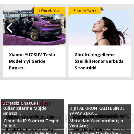
Önceki Yazı
Sonraki Yazı
Xiaomi YU7 SUV Tesla
Gürültü engelleme
Model Y’yi Geride
özellikli Honor Earbuds
Bıraktı!
S tanıtıldı!
Benzer Yazılar
Ücretsiz ChatGPT
Kullanıcılarına Müjde:
DİJİTAL ÜRÜN KALİTESİNDE
Sınırsız...
YAPAY ZEKA...
iCloud’da IP Sızıntısı Tespit
Meta’dan Yazılımcılar için
Edildi!...
Yeni Araç:...
Hepiyi Sigorta, Anlık Hasar
Google DeepMind’ın Yeni