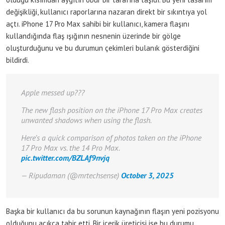
değişikliği, kullanıcı raporlarına nazaran direkt bir sıkıntıya yol
açtı. iPhone 17 Pro Max sahibi bir kullanıcı, kamera flaşını
kullandığında flaş ışığının nesnenin üzerinde bir gölge
oluşturduğunu ve bu durumun çekimleri bulanık gösterdiğini
bildirdi.
Apple messed up???
The new flash position on the iPhone 17 Pro Max creates
unwanted shadows when using the flash.
Here’s a quick comparison of photos taken on the iPhone
17 Pro Max vs. the 14 Pro Max.
pic.twitter.com/BZLAf9nvjq
— Ripudaman (@mrtechsense)
October 3, 2025
Başka bir kullanıcı da bu sorunun kaynağının flaşın yeni pozisyonu
olduğunu açıkça tabir etti. Bir içerik üreticisi ise bu durumu,