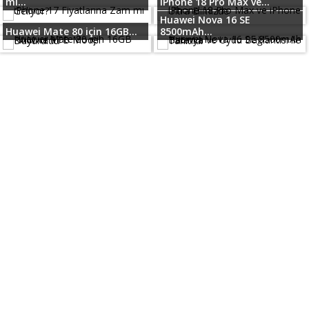
mı...
iPhone 18 Pro Max ve...
Huawei Nova 16 SE
Huawei Mate 80 için 16GB...
8500mAh...