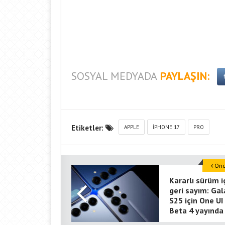
SOSYAL MEDYADA
PAYLAŞIN:
Etiketler:
APPLE
İPHONE 17
PRO
Önce
Kararlı sürüm i
geri sayım: Gal
S25 için One UI
Beta 4 yayında