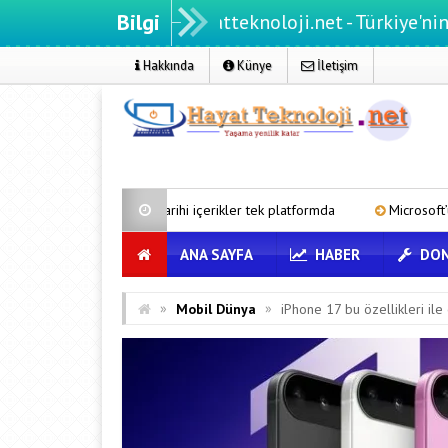
Bilgi
Hayatteknoloji.net - Türkiye'nin teknoloji
Hakkında
Künye
İletişim
dan tarihi içerikler tek platformda
Microsoft’un Azure Linux Dağıtı
ANA SAYFA
HABER
DON
»
»
Mobil Dünya
iPhone 17 bu özellikleri ile