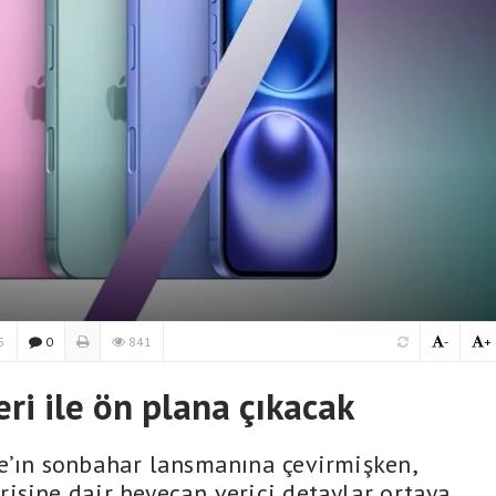
5
0
841
-
+
eri ile ön plana çıkacak
e’ın sonbahar lansmanına çevirmişken,
isine dair heyecan verici detaylar ortaya