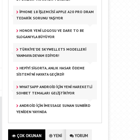
IPHONE 18 İŞLEMCISI APPLE A20 PRO DRAM
TEDARIK SORUNU YAŞIYOR
HONOR YENI LOGOSU VE DARE TO BE
SLOGANIYLA BÜYÜYOR
TÜRKIYE’DE SKYWELL ET5 MODELLERI
YANMAYA DEVAM EDIYOR!
HEPIYI SIGORTA, ANLIK HASAR ÖDEME
SISTEMI’NI HAYATA GEÇIRDI!
WHATSAPP ANDROID IÇIN YENI HAREKETLI
SOHBET TEMALARI GELIŞTIRIYOR
ANDROID IÇIN IMESSAGE SUNAN SUNBIRD
YENIDEN YAYINDA
ÇOK OKUNAN
YENİ
YORUM