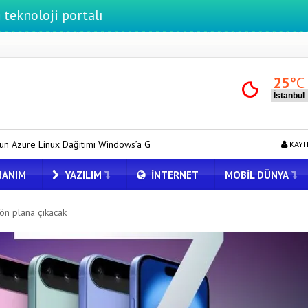
 portalı
25
°C
mı Windows’a Geldi
Tesla için Grok Türkiye’de! Model Y’de Türkçe 
KAYI
ANIM
YAZILIM
İNTERNET
MOBIL DÜNYA
 ön plana çıkacak