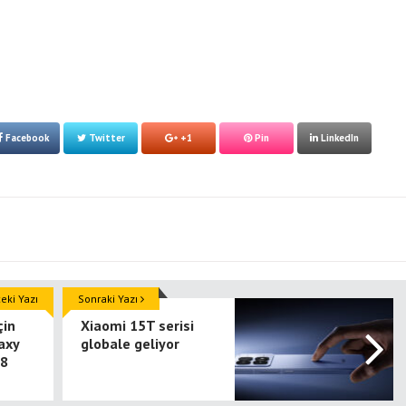
Facebook
Twitter
+1
Pin
LinkedIn
ki Yazı
Sonraki Yazı
çin
Xiaomi 15T serisi
axy
globale geliyor
 8