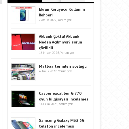
Ekran Koruyucu Kullanım
Rehberi
7 Aralık 2022,
Yorum yok
Akbank Çöktü! Akbank
Neden Açılmıyor? sorun
çözüldü
16 Nisan 2026,
Yorum yok
Matbaa terimleri sözlüğü
4 Aralık 2022,
Yorum yok
Casper excalibur G 770
oyun bilgisayarı incelemesi
14 Ekim 2021,
Yorum yok
Samsung Galaxy M33 5G
telefon incelemesi