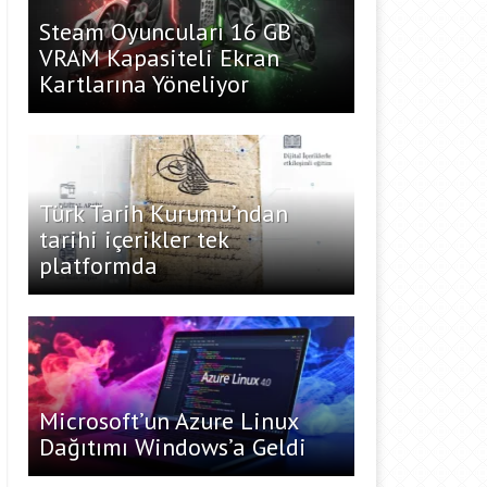
Steam Oyuncuları 16 GB
VRAM Kapasiteli Ekran
Kartlarına Yöneliyor
Türk Tarih Kurumu’ndan
tarihi içerikler tek
platformda
Microsoft’un Azure Linux
Dağıtımı Windows’a Geldi