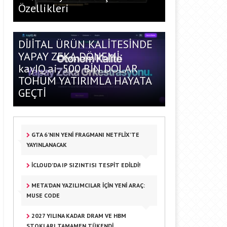
Özellikleri
DİJİTAL ÜRÜN KALİTESİNDE
YAPAY ZEKA DÖNEMİ:
kayIQ.ai, 500 BİN DOLAR
TOHUM YATIRIMLA HAYATA
GEÇTİ
GTA 6’NIN YENI FRAGMANI NETFLIX’TE
YAYINLANACAK
ICLOUD’DA IP SIZINTISI TESPIT EDILDI!
META’DAN YAZILIMCILAR IÇIN YENI ARAÇ:
MUSE CODE
2027 YILINA KADAR DRAM VE HBM
STOKLARI TAMAMEN TÜKENDI