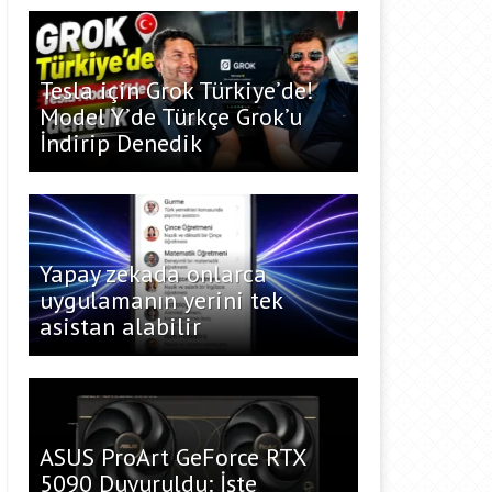
Tesla için Grok Türkiye’de!
Model Y’de Türkçe Grok’u
İndirip Denedik
Yapay zekada onlarca
uygulamanın yerini tek
asistan alabilir
ASUS ProArt GeForce RTX
5090 Duyuruldu: İşte