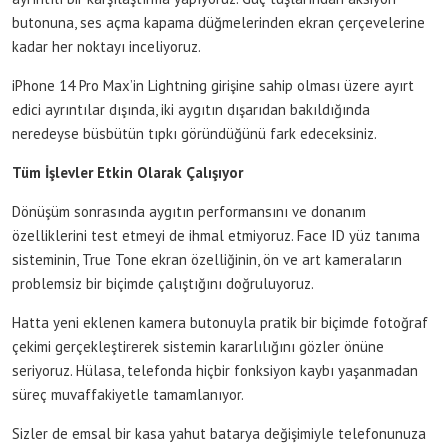
butonuna, ses açma kapama düğmelerinden ekran çerçevelerine
kadar her noktayı inceliyoruz.
iPhone 14 Pro Max’in Lightning girişine sahip olması üzere ayırt
edici ayrıntılar dışında, iki aygıtın dışarıdan bakıldığında
neredeyse büsbütün tıpkı göründüğünü fark edeceksiniz.
Tüm İşlevler Etkin Olarak Çalışıyor
Dönüşüm sonrasında aygıtın performansını ve donanım
özelliklerini test etmeyi de ihmal etmiyoruz. Face ID yüz tanıma
sisteminin, True Tone ekran özelliğinin, ön ve art kameraların
problemsiz bir biçimde çalıştığını doğruluyoruz.
Hatta yeni eklenen kamera butonuyla pratik bir biçimde fotoğraf
çekimi gerçekleştirerek sistemin kararlılığını gözler önüne
seriyoruz. Hülasa, telefonda hiçbir fonksiyon kaybı yaşanmadan
süreç muvaffakiyetle tamamlanıyor.
Sizler de emsal bir kasa yahut batarya değişimiyle telefonunuza