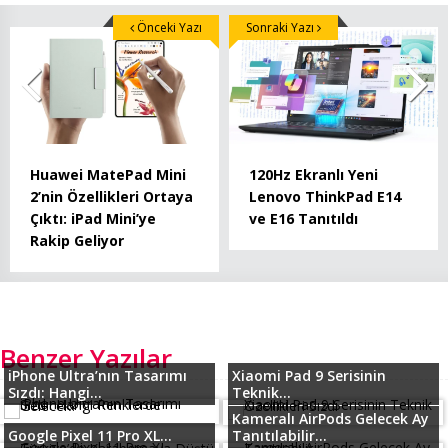
Önceki Yazı
Sonraki Yazı
Huawei MatePad Mini
120Hz Ekranlı Yeni
2’nin Özellikleri Ortaya
Lenovo ThinkPad E14
Çıktı: iPad Mini’ye
ve E16 Tanıtıldı
Rakip Geliyor
Benzer Yazılar
iPhone Ultra’nın Tasarımı
Xiaomi Pad 9 Serisinin
Sızdı: Hangi...
Teknik...
Kameralı AirPods Gelecek Ay
Google Pixel 11 Pro XL...
Tanıtılabilir...