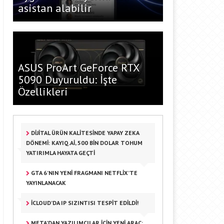
asistan alabilir
ASUS ProArt GeForce RTX
5090 Duyuruldu: İşte
Özellikleri
DİJİTAL ÜRÜN KALİTESİNDE YAPAY ZEKA
DÖNEMİ: KAYIQ.AI, 500 BİN DOLAR TOHUM
YATIRIMLA HAYATA GEÇTİ
GTA 6’NIN YENI FRAGMANI NETFLIX’TE
YAYINLANACAK
ICLOUD’DA IP SIZINTISI TESPIT EDILDI!
META’DAN YAZILIMCILAR IÇIN YENI ARAÇ: