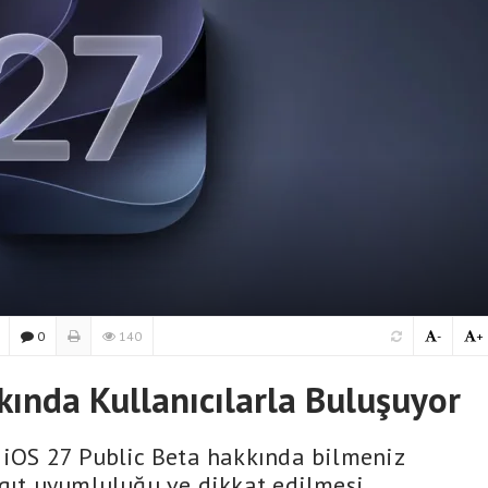
0
140
-
+
kında Kullanıcılarla Buluşuyor
 iOS 27 Public Beta hakkında bilmeniz
ygıt uyumluluğu ve dikkat edilmesi