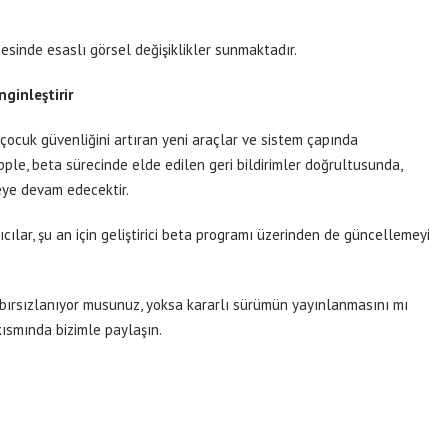
esinde esaslı görsel değişiklikler sunmaktadır.
ginleştirir
 çocuk güvenliğini artıran yeni araçlar ve sistem çapında
pple, beta sürecinde elde edilen geri bildirimler doğrultusunda,
meye devam edecektir.
ılar, şu an için geliştirici beta programı üzerinden de güncellemeyi
sabırsızlanıyor musunuz, yoksa kararlı sürümün yayınlanmasını mı
kısmında bizimle paylaşın.