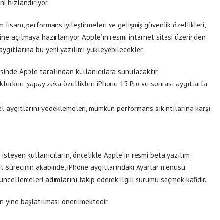
i hızlandırıyor.
m lisanı, performans iyileştirmeleri ve gelişmiş güvenlik özellikleri,
ine açılmaya hazırlanıyor. Apple’ın resmi internet sitesi üzerinden
aygıtlarına bu yeni yazılımı yükleyebilecekler.
sinde Apple tarafından kullanıcılara sunulacaktır.
lerken, yapay zeka özellikleri iPhone 15 Pro ve sonrası aygıtlarla
l aygıtlarını yedeklemeleri, mümkün performans sıkıntılarına karşı
steyen kullanıcıların, öncelikle Apple’ın resmi beta yazılım
ıt sürecinin akabinde, iPhone aygıtlarındaki Ayarlar menüsü
cellemeleri adımlarını takip ederek ilgili sürümü seçmek kafidir.
 yine başlatılması önerilmektedir.