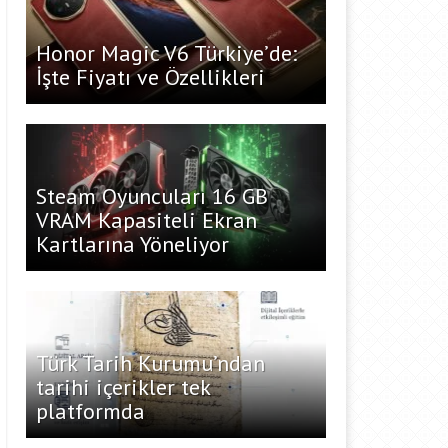
Honor Magic V6 Türkiye’de:
İşte Fiyatı ve Özellikleri
Steam Oyuncuları 16 GB
VRAM Kapasiteli Ekran
Kartlarına Yöneliyor
Türk Tarih Kurumu’ndan
tarihi içerikler tek
platformda