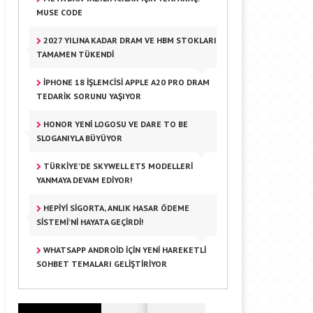
MUSE CODE
2027 YILINA KADAR DRAM VE HBM STOKLARI
TAMAMEN TÜKENDI
IPHONE 18 İŞLEMCISI APPLE A20 PRO DRAM
TEDARIK SORUNU YAŞIYOR
HONOR YENI LOGOSU VE DARE TO BE
SLOGANIYLA BÜYÜYOR
TÜRKIYE’DE SKYWELL ET5 MODELLERI
YANMAYA DEVAM EDIYOR!
HEPIYI SIGORTA, ANLIK HASAR ÖDEME
SISTEMI’NI HAYATA GEÇIRDI!
WHATSAPP ANDROID IÇIN YENI HAREKETLI
SOHBET TEMALARI GELIŞTIRIYOR