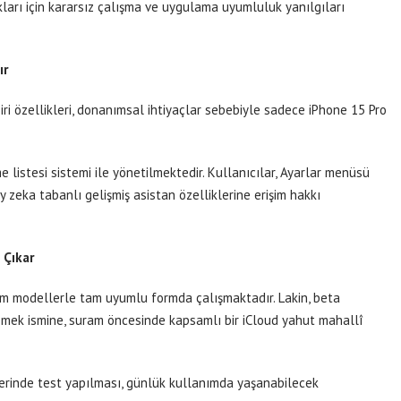
kları için kararsız çalışma ve uygulama uyumluluk yanılgıları
ır
Siri özellikleri, donanımsal ihtiyaçlar sebebiyle sadece iPhone 15 Pro
me listesi sistemi ile yönetilmektedir. Kullanıcılar, Ayarlar menüsü
ay zeka tabanlı gelişmiş asistan özelliklerine erişim hakkı
 Çıkar
üm modellerle tam uyumlu formda çalışmaktadır. Lakin, beta
emek ismine, suram öncesinde kapsamlı bir iCloud yahut mahallî
zerinde test yapılması, günlük kullanımda yaşanabilecek