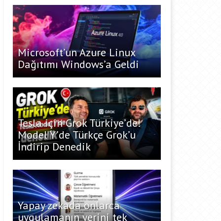
Microsoft’un Azure Linux
Dağıtımı Windows’a Geldi
Tesla için Grok Türkiye’de!
Model Y’de Türkçe Grok’u
İndirip Denedik
Yapay zekada onlarca
uygulamanın yerini tek