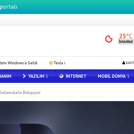
25
°C
Tesla için Grok Türkiye’de! Model Y’de Türkçe Grok’u İndirip Dene
KAYI
ANIM
YAZILIM
İNTERNET
MOBIL DÜNYA
ullanıcılarla Buluşuyor