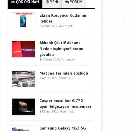
ÇOK OKUNAN
YENİ
YORUM
Ekran Koruyucu Kullanım
Rehberi
7 Aralık 2022,
Yorum yok
Akbank Çöktü! Akbank
Neden Açılmıyor? sorun
çözüldü
16 Nisan 2026,
Yorum yok
Matbaa terimleri sözlüğü
4 Aralık 2022,
Yorum yok
Casper excalibur G 770
oyun bilgisayarı incelemesi
14 Ekim 2021,
Yorum yok
Samsung Galaxy M33 5G