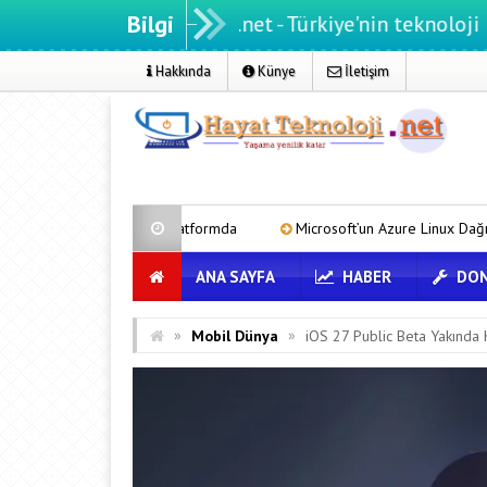
Bilgi
Hayatteknoloji.net - Türkiye'nin teknoloji portalı
Hakkında
Künye
İletişim
r tek platformda
Microsoft’un Azure Linux Dağıtımı Windows’a Geldi
ANA SAYFA
HABER
DON
»
»
Mobil Dünya
iOS 27 Public Beta Yakında K