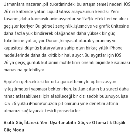
Uzmanlara nazaran, pil tüketimindeki bu artışın temel nedeni, iOS
26’nın kalbinde yatan Liquid Glass arayüzünün kendisi. Yeni
tasarım, daha karmaşık animasyonlar, şeffaflık efektleri ve akıcı
geçişler içeriyor. Bu görsel zenginlik, işlemciye ve grafik ünitesine
daha fazla yük bindirerek olağandan daha yüksek bir güç
tüketimine yol açıyor. Durum, kimyasal olarak yıpranmış ve
kapasitesi düşmüş bataryalara sahip olan birkaç yıllık iPhone
modellerinde daha da kritik bir hal alıyor. Bu aygıtlar için iOS
26’ya geçiş, günlük kullanım mühletinin önemli biçimde kısalması
manasına gelebiliyor.
Apple’ın gelecekteki bir orta güncellemeyle optimizasyon
iyileştirmeleri yapması beklenirken, kullanıcıların bu süreci daha
rahat atlatabilmesi için alabileceği bir dizi tedbir bulunuyor. İşte
iOS 26 yüklü iPhone’unuzda pil ömrünü yine denetim altına
almanızı sağlayacak tesirli prosedürler:
Akıllı Güç İdaresi: Yeni Uyarlanabilir Güç ve Otomatik Düşük
Güç Modu