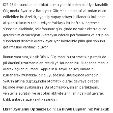
iOS 26 ile sunulan en dikkat alımlı yeniliklerden biri Uyarlanabilir
Güç modu. Ayarlar > Batarya > Güç Modu menüsü altından etkin
edilebilen bu özellik, aygıt içi yapay zekayı kullanarak kullanım
alışkanlıklarınızı tahlil ediyor. Yaklaşık bir haftalık öğrenme
sürecinin akabinde, telefonunuz gün içinde ne vakit ekstra güce
gereksinim duyacağınızı varsayım ederek performansı ve art plan
süreçlerini dinamik olarak ayarlıyor, böylelikle pilin gün sonunu
getirmesine yardımcı oluyor.
Bunun yanı sıra, klasik Düşük Güç Modu’nu otomatikleştirmek de
pil ömrünü uzatmanın en tesirli yollarından biri. Olağanda manuel
olarak açılan bu modu, Apple’ın Kısayollar uygulamasını
kullanarak muhakkak bir pil yüzdesine ulaştığında (örneğin
%40’ın altına düştüğünde) otomatik olarak devreye girecek
biçimde ayarlayabilirsiniz. Bu otomasyon, ekran parlaklığını,
yenileme suratını ve art plan aktivitelerini anında kısıtlayarak
kritik anlarda size vakit kazandırır.
Ekran Ayarlarını Optimize Edin: En Büyük Düşmanınız Parlaklık