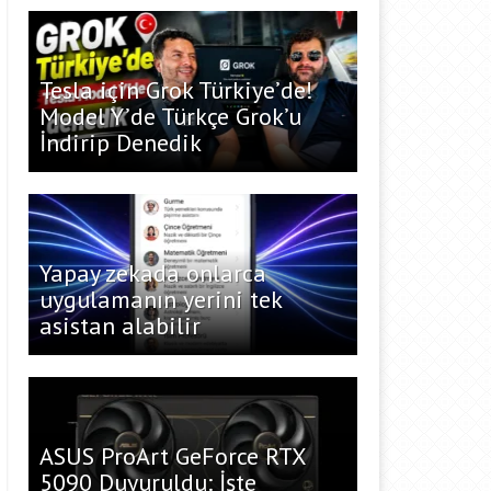
Tesla için Grok Türkiye’de!
Model Y’de Türkçe Grok’u
İndirip Denedik
Yapay zekada onlarca
uygulamanın yerini tek
asistan alabilir
ASUS ProArt GeForce RTX
5090 Duyuruldu: İşte