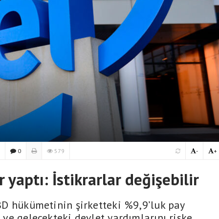
0
579
-
+
r yaptı: İstikrarlar değişebilir
 ABD hükümetinin şirketteki %9,9’luk pay
ı ve gelecekteki devlet yardımlarını riske