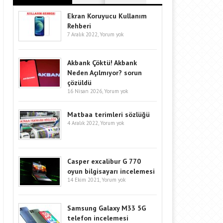
Ekran Koruyucu Kullanım
Rehberi
7 Aralık 2022,
Yorum yok
Akbank Çöktü! Akbank
Neden Açılmıyor? sorun
çözüldü
16 Nisan 2026,
Yorum yok
Matbaa terimleri sözlüğü
4 Aralık 2022,
Yorum yok
Casper excalibur G 770
oyun bilgisayarı incelemesi
14 Ekim 2021,
Yorum yok
Samsung Galaxy M33 5G
telefon incelemesi