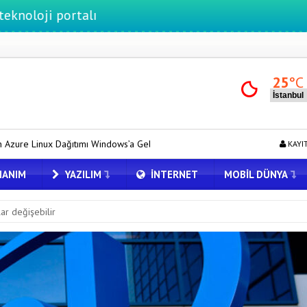
rtalı
25
°C
indows’a Geldi
Tesla için Grok Türkiye’de! Model Y’de Türkçe Grok
KAYI
ANIM
YAZILIM
İNTERNET
MOBIL DÜNYA
rlar değişebilir