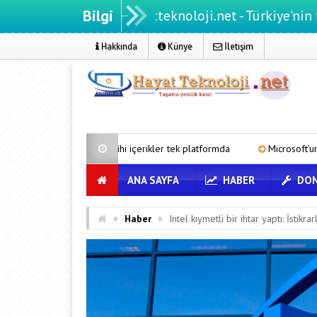
Bilgi
Hayatteknoloji.net - Türkiye'nin teknoloji po
Hakkında
Künye
İletişim
tarihi içerikler tek platformda
Microsoft’un Azure Linux Dağıtımı W
ANA SAYFA
HABER
DON
»
»
Haber
Intel kıymetli bir ihtar yaptı: İstikra