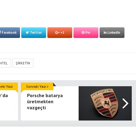
Facebook
Twitter
+1
Pin
LinkedIn
INTEL
ŞIRKETIN
ki Yazı
Sonraki Yazı
r’da
Porsche batarya
üretmekten
vazgeçti