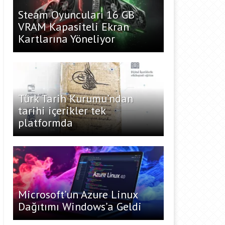
Steam Oyuncuları 16 GB
VRAM Kapasiteli Ekran
Kartlarına Yöneliyor
Türk Tarih Kurumu’ndan
tarihi içerikler tek
platformda
Microsoft’un Azure Linux
Dağıtımı Windows’a Geldi