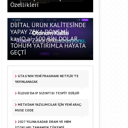
Özellikleri
DİJİTAL ÜRÜN KALİTESİNDE
YAPAY ZEKA DÖNEMİ:
kayIQ.ai, 500 BİN DOLAR
TOHUM YATIRIMLA HAYATA
GEÇTİ
GTA 6’NIN YENI FRAGMANI NETFLIX’TE
YAYINLANACAK
ICLOUD’DA IP SIZINTISI TESPIT EDILDI!
META’DAN YAZILIMCILAR IÇIN YENI ARAÇ:
MUSE CODE
2027 YILINA KADAR DRAM VE HBM
STOKLARI TAMAMEN TÜKENDI