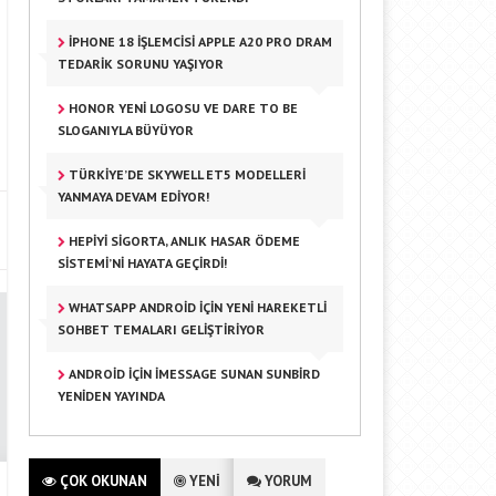
IPHONE 18 İŞLEMCISI APPLE A20 PRO DRAM
TEDARIK SORUNU YAŞIYOR
HONOR YENI LOGOSU VE DARE TO BE
SLOGANIYLA BÜYÜYOR
TÜRKIYE’DE SKYWELL ET5 MODELLERI
YANMAYA DEVAM EDIYOR!
HEPIYI SIGORTA, ANLIK HASAR ÖDEME
SISTEMI’NI HAYATA GEÇIRDI!
WHATSAPP ANDROID IÇIN YENI HAREKETLI
SOHBET TEMALARI GELIŞTIRIYOR
ANDROID IÇIN IMESSAGE SUNAN SUNBIRD
YENIDEN YAYINDA
ÇOK OKUNAN
YENİ
YORUM