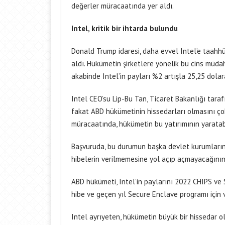
değerler müracaatında yer aldı.
Intel, kritik bir ihtarda bulundu
Donald Trump idaresi, daha evvel Intel’e taahhüt
aldı. Hükümetin şirketlere yönelik bu cins müd
akabinde Intel’in payları %2 artışla 25,25 dolara
Intel CEO’su Lip-Bu Tan, Ticaret Bakanlığı tara
fakat ABD hükümetinin hissedarları olmasını çok 
müracaatında, hükümetin bu yatırımının yaratabil
Başvuruda, bu durumun başka devlet kurumların
hibelerin verilmemesine yol açıp açmayacağının b
ABD hükümeti, Intel’in paylarını 2022 CHIPS ve
hibe ve geçen yıl Secure Enclave programı için v
Intel ayrıyeten, hükümetin büyük bir hissedar ol