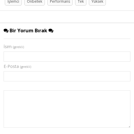
İşlemci
Önbellek
Performans
Tek
Yüksek
Bir Yorum Bırak
İsim
(gerekli)
E-Posta
(gerekli)