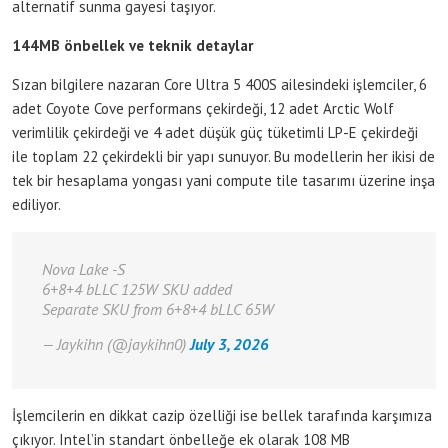
alternatif sunma gayesi taşıyor.
144MB önbellek ve teknik detaylar
Sızan bilgilere nazaran Core Ultra 5 400S ailesindeki işlemciler, 6
adet Coyote Cove performans çekirdeği, 12 adet Arctic Wolf
verimlilik çekirdeği ve 4 adet düşük güç tüketimli LP-E çekirdeği
ile toplam 22 çekirdekli bir yapı sunuyor. Bu modellerin her ikisi de
tek bir hesaplama yongası yani compute tile tasarımı üzerine inşa
ediliyor.
Nova Lake -S
6+8+4 bLLC 125W SKU added
Separate SKU from 6+8+4 bLLC 65W
— Jaykihn (@jaykihn0)
July 3, 2026
İşlemcilerin en dikkat cazip özelliği ise bellek tarafında karşımıza
çıkıyor. Intel’in standart önbelleğe ek olarak 108 MB