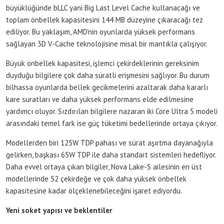
büyüklüğünde bLLC yani Big Last Level Cache kullanacağı ve
toplam önbellek kapasitesini 144 MB düzeyine çıkaracağı tez
ediliyor. Bu yaklaşım, AMD’nin oyunlarda yüksek performans
sağlayan 3D V-Cache teknolojisine misal bir mantıkla çalışıyor.
Büyük önbellek kapasitesi, işlemci çekirdeklerinin gereksinim
duyduğu bilgilere çok daha süratli erişmesini sağlıyor. Bu durum
bilhassa oyunlarda bellek gecikmelerini azaltarak daha kararlı
kare suratları ve daha yüksek performans elde edilmesine
yardımcı oluyor. Sızdırılan bilgilere nazaran iki Core Ultra 5 modeli
arasındaki temel fark ise güç tüketimi bedellerinde ortaya çıkıyor.
Modellerden biri 125W TDP pahası ve sürat aşırtma dayanağıyla
gelirken, başkası 65W TDP ile daha standart sistemleri hedefliyor.
Daha evvel ortaya çıkan bilgiler, Nova Lake-S ailesinin en üst
modellerinde 52 çekirdeğe ve çok daha yüksek önbellek
kapasitesine kadar ölçeklenebileceğini işaret ediyordu.
Yeni soket yapısı ve beklentiler