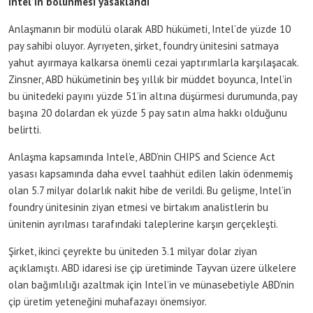
Intel’in bölünmesi yasaklandı
Anlaşmanın bir modülü olarak ABD hükümeti, Intel’de yüzde 10
pay sahibi oluyor. Ayrıyeten, şirket, foundry ünitesini satmaya
yahut ayırmaya kalkarsa önemli cezai yaptırımlarla karşılaşacak.
Zinsner, ABD hükümetinin beş yıllık bir müddet boyunca, Intel’in
bu ünitedeki payını yüzde 51’in altına düşürmesi durumunda, pay
başına 20 dolardan ek yüzde 5 pay satın alma hakkı olduğunu
belirtti.
Anlaşma kapsamında Intel’e, ABD’nin CHIPS and Science Act
yasası kapsamında daha evvel taahhüt edilen lakin ödenmemiş
olan 5.7 milyar dolarlık nakit hibe de verildi. Bu gelişme, Intel’in
foundry ünitesinin ziyan etmesi ve birtakım analistlerin bu
ünitenin ayrılması tarafındaki taleplerine karşın gerçekleşti.
Şirket, ikinci çeyrekte bu üniteden 3.1 milyar dolar ziyan
açıklamıştı. ABD idaresi ise çip üretiminde Tayvan üzere ülkelere
olan bağımlılığı azaltmak için Intel’in ve münasebetiyle ABD’nin
çip üretim yeteneğini muhafazayı önemsiyor.