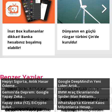
İnat Box kullananlar
Dünyanın en güçlü
dikkat! Banka
rüzgar türbini Çin’de
hesabınız boşalmış
kuruldu!
olabilir!
Benzer Yazılar
Hepiyi Sigorta, Anlık Hasar
Google DeepMind’ın Yeni
Ödeme...
Lideri Artık...
Gemini’da Deprem: Google
BMW Araç Ekranlarında
Yapay Zeka...
Spider-Man Reklamı...
Yapay zeka (YZ), EiCrypto
WhatsApp’ta Küresel Kaos:
Bulut...
Milyonlarca Hesap...