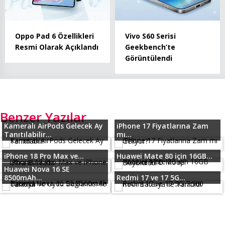
Oppo Pad 6 Özellikleri
Vivo S60 Serisi
Resmi Olarak Açıklandı
Geekbench’te
Görüntülendi
Benzer Yazılar
Kameralı AirPods Gelecek Ay
iPhone 17 Fiyatlarına Zam
Tanıtılabilir...
mı...
iPhone 18 Pro Max ve...
Huawei Mate 80 için 16GB...
Huawei Nova 16 SE
8500mAh...
Redmi 17 ve 17 5G...