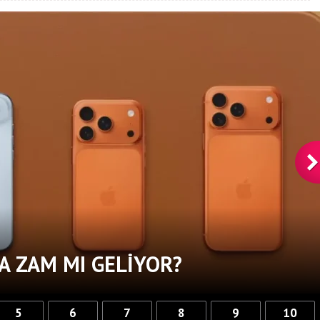
A ZAM MI GELIYOR?
5
6
7
8
9
10