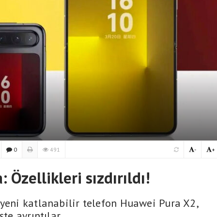
0
491
-
+
Özellikleri sızdırıldı!
 yeni katlanabilir telefon Huawei Pura X2,
te ayrıntılar.