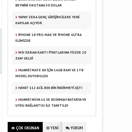
BEYNINI OKUTANA 50 DOLAR
YAPAY ZEKA GENÇ GIRIŞIMCILERE YENI
KAPILAR AÇIYOR
IPHONE 18 PRO MAX VE IPHONE ULTRA
ELIMIZDE
MSI EKRAN KARTI FIYATLARINA YÜZDE 20
ZAM GELDI
HUAWEI MATE 80 IÇIN 16GB RAM VE 1TB
MODEL DUYURULDU
HAYAT 112 ACIL 800 BIN INDIRMEYI AŞTI
HUAWEI NOVA 16 SE 8500MAH BATARYA VE
UYDU BAĞLANTISI ILE TANITILDI
ÇOK OKUNAN
YENİ
YORUM