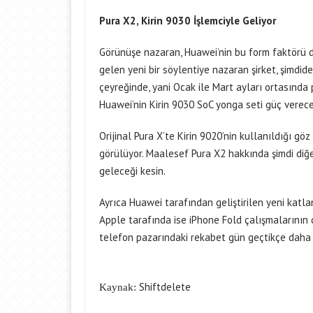
Pura X2, Kirin 9030 İşlemciyle Geliyor
Görünüşe nazaran, Huawei’nin bu form faktörü de
gelen yeni bir söylentiye nazaran şirket, şimdiden
çeyreğinde, yani Ocak ile Mart ayları ortasında
Huawei’nin Kirin 9030 SoC yonga seti güç verece
Orijinal Pura X’te Kirin 9020’nin kullanıldığı gö
görülüyor. Maalesef Pura X2 hakkında şimdi diğer
geleceği kesin.
Ayrıca Huawei tarafından geliştirilen yeni katla
Apple tarafında ise iPhone Fold çalışmalarının 
telefon pazarındaki rekabet gün geçtikçe daha d
Shiftdelete
Kaynak: