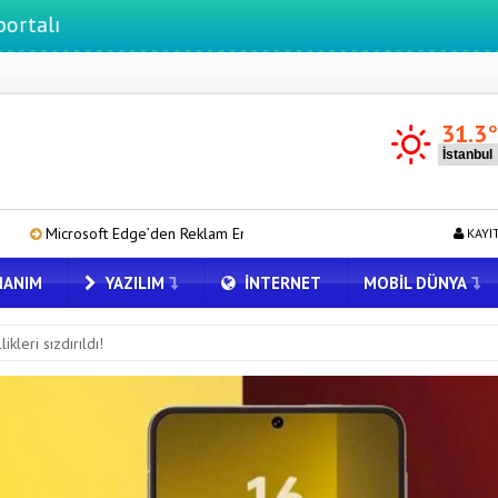
31.3
’den Reklam Engelleyicilerine Engel: İşte Detaylar
OpenAI’ın Yeni 
KAYI
ANIM
YAZILIM
İNTERNET
MOBIL DÜNYA
kleri sızdırıldı!