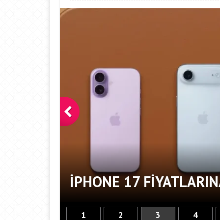
M4 MAX
IPHONE 17 FIYATLARIN
1
2
3
4