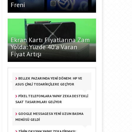
Freni
Ekran Kartı Fiyatlarına Zam
Yolda: Yüzde 40’a Varan
Fiyat Artışı
BELLEK PAZARINDA YENI DÖNEM: HP VE
ASUS ÇINLI TEDARIKÇILERE GEÇIYOR
PIXEL TELEFONLARA YAPAY ZEKA DESTEKLI
SAAT TASARIMLARI GELIYOR
GOOGLE MESSAGES’A YENI UZUN BASMA
MENÜSÜ GELDI
ZIHIN OKUYAN YAPAY ZEKA FIRMASI: