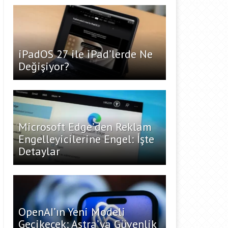
iPadOS 27 ile iPad’lerde Ne
Değişiyor?
Microsoft Edge’den Reklam
Engelleyicilerine Engel: İşte
Detaylar
OpenAI’ın Yeni Modeli
Gecikecek: Astra’ya Güvenlik