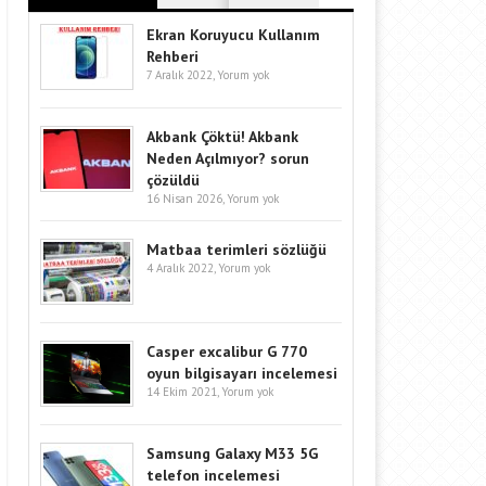
Ekran Koruyucu Kullanım
Rehberi
7 Aralık 2022,
Yorum yok
Akbank Çöktü! Akbank
Neden Açılmıyor? sorun
çözüldü
16 Nisan 2026,
Yorum yok
Matbaa terimleri sözlüğü
4 Aralık 2022,
Yorum yok
Casper excalibur G 770
oyun bilgisayarı incelemesi
14 Ekim 2021,
Yorum yok
Samsung Galaxy M33 5G
telefon incelemesi