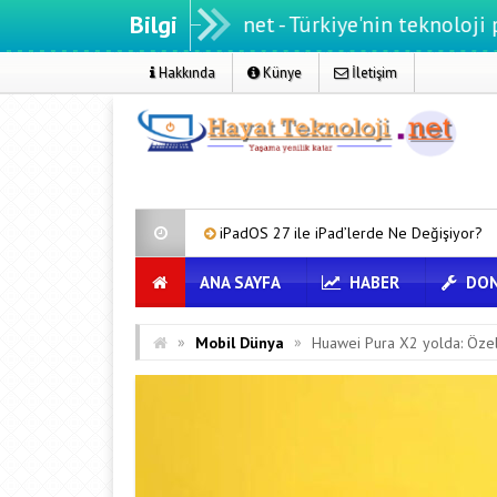
Bilgi
Hayatteknoloji.net - Türkiye'nin teknoloji portalı
Hakkında
Künye
İletişim
züm
iPadOS 27 ile iPad’lerde Ne Değişiyor?
Microsoft Edge
ANA SAYFA
HABER
DON
»
»
Mobil Dünya
Huawei Pura X2 yolda: Özelli