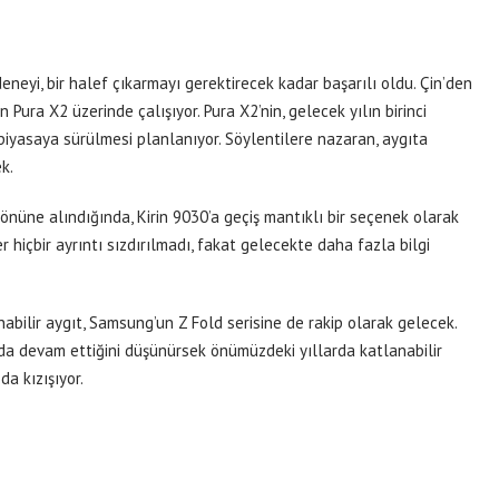
neyi, bir halef çıkarmayı gerektirecek kadar başarılı oldu. Çin’den
 Pura X2 üzerinde çalışıyor. Pura X2’nin, gelecek yılın birinci
 piyasaya sürülmesi planlanıyor. Söylentilere nazaran, aygıta
k.
z önüne alındığında, Kirin 9030’a geçiş mantıklı bir seçenek olarak
 hiçbir ayrıntı sızdırılmadı, fakat gelecekte daha fazla bilgi
nabilir aygıt, Samsung’un Z Fold serisine de rakip olarak gelecek.
da devam ettiğini düşünürsek önümüzdeki yıllarda katlanabilir
a kızışıyor.