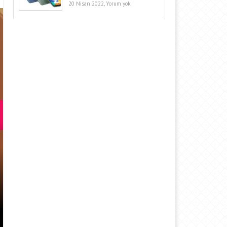
20 Nisan 2022,
Yorum yok
IOS 27 ILE IPHONE’LARDA AĞ 
ÇÖZÜM