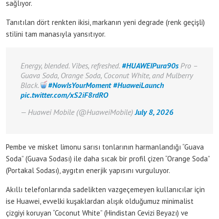
sağlıyor.
Tanıtılan dört renkten ikisi, markanın yeni degrade (renk geçişli)
stilini tam manasıyla yansıtıyor.
Energy, blended. Vibes, refreshed.
#HUAWEIPura90s
Pro –
Guava Soda, Orange Soda, Coconut White, and Mulberry
Black.
#NowIsYourMoment
#HuaweiLaunch
pic.twitter.com/xS2iF8rdRO
— Huawei Mobile (@HuaweiMobile)
July 8, 2026
Pembe ve misket limonu sarısı tonlarının harmanlandığı “Guava
Soda” (Guava Sodası) ile daha sıcak bir profil çizen “Orange Soda”
(Portakal Sodası), aygıtın enerjik yapısını vurguluyor.
Akıllı telefonlarında sadelikten vazgeçemeyen kullanıcılar için
ise Huawei, evvelki kuşaklardan alışık olduğumuz minimalist
çizgiyi koruyan “Coconut White” (Hindistan Cevizi Beyazı) ve