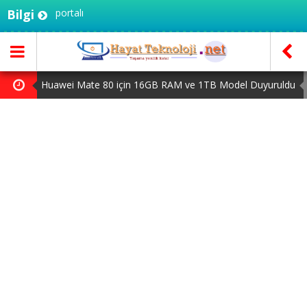
eknoloji portalı
Bilgi
Huawei Mate 80 için 16GB RAM ve 1TB Model Duyuruldu
HAYAT 112 Acil 800 bin indirmeyi aştı
Yapay zeka genç girişimcilere yeni kapılar açıyor
iPhone 18 Pro Max ve iPhone Ultra Elimizde
MSI Ekran Kartı Fiyatlarına Yüzde 20 Zam Geldi