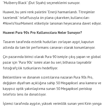
“Mulberry Black” (Dut Siyahı) seçeneklerini sunuyor.
Huawei, bu yeni renk paletini “Enerji harmanlandı. Titreşimler
tazelendi.” telaffuzuyla ön plana çıkarırken, kullanıcıları
#NowIsYourMoment etiketiyle lansman heyecanına davet ediyor.
Huawei Pura 90s Pro Kullanıcılara Neler Sunuyor?
Tasarım tarafında estetik hudutları zorlayan aygıt, kaputun
altında da tam bir performans canavarı olarak konumlanıyor.
Çin pazarında birinci olarak Pura 90 ismiyle çıkış yapan ve global
pazar için “Pura 90s” ismini alan bu seri, bilhassa taşınabilir
fotoğrafçılık tutkunlarını hedefliyor.
Beklentilere ve donanım sızıntılarına nazaran Pura 90s Pro,
değişken diyafram açıklığına sahip 50 Megapiksel ana kamera ve
kayıpsız optik yakınlaştırma sunan 50 Megapiksel periskop
telefoto lens ile donatılıyor.
İşlemci tarafında aygıtın, yüksek verimlilik sunan yeni Kirin yonga