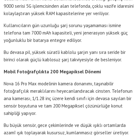
9000 serisi 5G işlemcisinden alan telefonda, çoklu vazife idaresini
kolaylaştıran yüksek RAM kapasitelerine yer veriliyor.
Kullanıcıların gün uzunluğu şarj sorunu yaşamaması ismine
telefona tam 7000 mAh kapasiteli, yeni jenerasyon yüksek güç
yoğunluklu bir batarya entegre ediliyor.
Bu devasa pil, yüksek süratli kablolu şarjın yanı sıra seride bir
birinci olarak güçlü kablosuz şarj takviyesiyle de besleniyor.
Mobil Fotoğrafçılıkta 200 Megapiksel Dönemi
Nova 16 Pro Max modelinin kamera donanımı, taşınabilir
fotoğrafçılık meraklılarını heyecanlandıracak cinsten. Telefonun
ana kamerası, 1/1.28 inç üzere kendi sınıfı için devasa sayılan bir
sensör boyutuna ve tam 200 Megapiksel çözünürlüğe konut
sahipliği yapıyor.
Bu büyük sensör, gece çekimlerinde ve düşük ışıklı ortamlarda
azamî ışık toplayarak kusursuz, kumlanmasız görseller üretiyor.