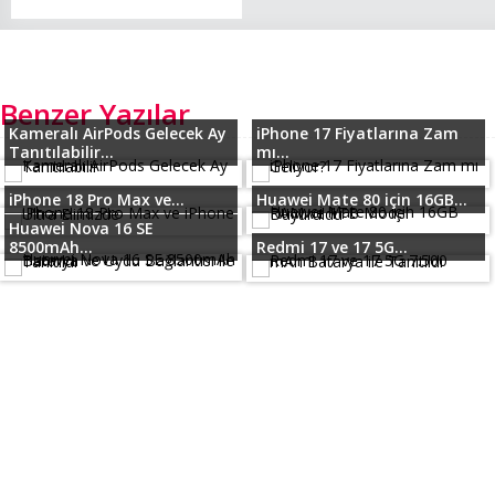
Benzer Yazılar
Kameralı AirPods Gelecek Ay
iPhone 17 Fiyatlarına Zam
Tanıtılabilir...
mı...
iPhone 18 Pro Max ve...
Huawei Mate 80 için 16GB...
Huawei Nova 16 SE
8500mAh...
Redmi 17 ve 17 5G...