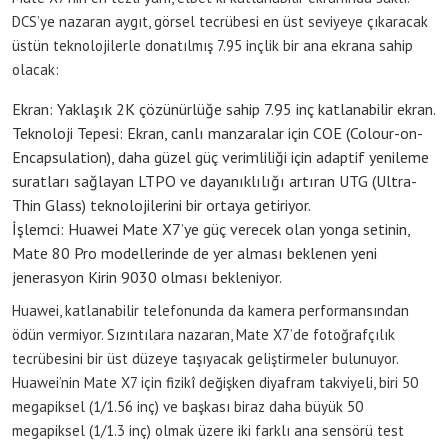
DCS’ye nazaran aygıt, görsel tecrübesi en üst seviyeye çıkaracak
üstün teknolojilerle donatılmış 7.95 inçlik bir ana ekrana sahip
olacak:
Ekran: Yaklaşık 2K çözünürlüğe sahip 7.95 inç katlanabilir ekran.
Teknoloji Tepesi: Ekran, canlı manzaralar için COE (Colour-on-
Encapsulation), daha güzel güç verimliliği için adaptif yenileme
suratları sağlayan LTPO ve dayanıklılığı artıran UTG (Ultra-
Thin Glass) teknolojilerini bir ortaya getiriyor.
İşlemci: Huawei Mate X7’ye güç verecek olan yonga setinin,
Mate 80 Pro modellerinde de yer alması beklenen yeni
jenerasyon Kirin 9030 olması bekleniyor.
Huawei, katlanabilir telefonunda da kamera performansından
ödün vermiyor. Sızıntılara nazaran, Mate X7’de fotoğrafçılık
tecrübesini bir üst düzeye taşıyacak geliştirmeler bulunuyor.
Huawei’nin Mate X7 için fizikî değişken diyafram takviyeli, biri 50
megapiksel (1/1.56 inç) ve başkası biraz daha büyük 50
megapiksel (1/1.3 inç) olmak üzere iki farklı ana sensörü test