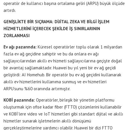
operatör de kullanıcı başına ortalama geliri (ARPU) büyük ölçüde
artırdı.
GENİŞLİKTE BİR SIÇRAMA: DİJİTAL ZEKA VE BİLGİ İŞLEM
HİZMETLERİNİ İÇERECEK ŞEKİLDE İŞ SINIRLARININ
ZORLANMASI
Ev ağı pazarında:
Küresel operatörler toplu olarak 1 milyardan
fazla ev ağ geçidine sahiptir ve bu da onlara ev ağı
sağlayıcılarından akıllı ev hizmeti sağlayıcılarına geçişte doğal
bir avantaj sağlamaktadır. Huawei bu yıl yeni bir ev ağ geçidi
geliştirdi: AI Homehub. Bir operatör bu ev ağ geçidini kullanarak
akıllı ev hizmetlerini kullanıma sunmuş ve ev hizmetleri
ARPU’sunu %60 oranında artırmıştır.
KOBİ pazarında:
Operatörler, birleşik bir yönetim platformu
oluşturmak için ofise kadar fiber (FTTO) çözümlerini kullanabilir
ve KOBİ’lere video ve IoT hizmetleri gibi standart dijital ve akıllı
hizmetler sunarak işletmelerin akıllı dönüşümü
gerçekleştirmelerine yardımcı olabilir. Huawei bir dizi FTTO