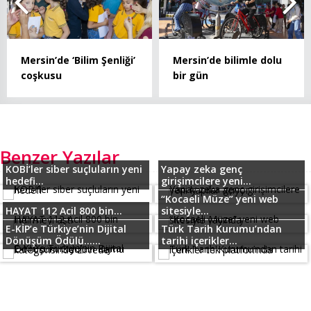
Mersin’de ‘Bilim Şenliği’
Mersin’de bilimle dolu
coşkusu
bir gün
Benzer Yazılar
KOBİ’ler siber suçluların yeni
Yapay zeka genç
hedefi...
girişimcilere yeni...
“Kocaeli Müze” yeni web
HAYAT 112 Acil 800 bin...
sitesiyle...
E-KİP’e Türkiye’nin Dijital
Türk Tarih Kurumu’ndan
Dönüşüm Ödülü…...
tarihi içerikler...