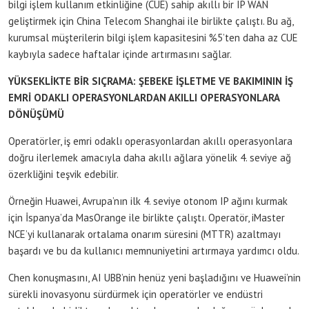
bilgi işlem kullanım etkinliğine (CUE) sahip akıllı bir IP WAN
geliştirmek için China Telecom Shanghai ile birlikte çalıştı. Bu ağ,
kurumsal müşterilerin bilgi işlem kapasitesini %5’ten daha az CUE
kaybıyla sadece haftalar içinde artırmasını sağlar.
YÜKSEKLİKTE BİR SIÇRAMA: ŞEBEKE İŞLETME VE BAKIMININ İŞ
EMRİ ODAKLI OPERASYONLARDAN AKILLI OPERASYONLARA
DÖNÜŞÜMÜ
Operatörler, iş emri odaklı operasyonlardan akıllı operasyonlara
doğru ilerlemek amacıyla daha akıllı ağlara yönelik 4. seviye ağ
özerkliğini teşvik edebilir.
Örneğin Huawei, Avrupa’nın ilk 4. seviye otonom IP ağını kurmak
için İspanya’da MasOrange ile birlikte çalıştı. Operatör, iMaster
NCE’yi kullanarak ortalama onarım süresini (MTTR) azaltmayı
başardı ve bu da kullanıcı memnuniyetini artırmaya yardımcı oldu.
Chen konuşmasını, AI UBB’nin henüz yeni başladığını ve Huawei’nin
sürekli inovasyonu sürdürmek için operatörler ve endüstri