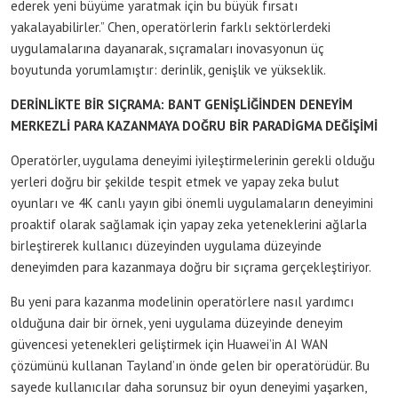
ederek yeni büyüme yaratmak için bu büyük fırsatı
yakalayabilirler.” Chen, operatörlerin farklı sektörlerdeki
uygulamalarına dayanarak, sıçramaları inovasyonun üç
boyutunda yorumlamıştır: derinlik, genişlik ve yükseklik.
DERİNLİKTE BİR SIÇRAMA: BANT GENİŞLİĞİNDEN DENEYİM
MERKEZLİ PARA KAZANMAYA DOĞRU BİR PARADİGMA DEĞİŞİMİ
Operatörler, uygulama deneyimi iyileştirmelerinin gerekli olduğu
yerleri doğru bir şekilde tespit etmek ve yapay zeka bulut
oyunları ve 4K canlı yayın gibi önemli uygulamaların deneyimini
proaktif olarak sağlamak için yapay zeka yeteneklerini ağlarla
birleştirerek kullanıcı düzeyinden uygulama düzeyinde
deneyimden para kazanmaya doğru bir sıçrama gerçekleştiriyor.
Bu yeni para kazanma modelinin operatörlere nasıl yardımcı
olduğuna dair bir örnek, yeni uygulama düzeyinde deneyim
güvencesi yetenekleri geliştirmek için Huawei’in AI WAN
çözümünü kullanan Tayland’ın önde gelen bir operatörüdür. Bu
sayede kullanıcılar daha sorunsuz bir oyun deneyimi yaşarken,