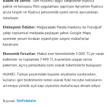
Bakım ve Servis:
Tüm HUAWEI aygıt sahiplerine fiyatsız
paklık ve koruyucu film uygulaması yapılıyor. Ayrıyeten fiyatsız
arıza tespiti ve fiyatsız personellik üzere servis ayrıcalıkları
sunuluyor.
Etkileşimli Ödüller:
Mağazadaki Panda maskotu ile fotoğraf
çekip toplumsal medyada paylaşan yahut Google Maps
üzerinde yorum bırakan ziyaretçiler sürpriz mükafatlar
kazanıyor.
Ekonomik Fırsatlar:
Makul eser kümelerinde 3.000 TL’ye varan
indirimler ve toplamda 7.499 TL kıymetine ulaşan servis
paketleri, açılış periyoduna özel olarak tüketicilerle buluşuyor.
HUAWEI, Türkiye pazarındaki büyüme seyahatini sürdürürken,
kullanıcı geri bildirimlerini temel alarak fizikî tecrübe noktalarını
artırmaya yönelik açık kapı siyasetini muhafazaya devam ediyor.
Shiftdelete
Kaynak: