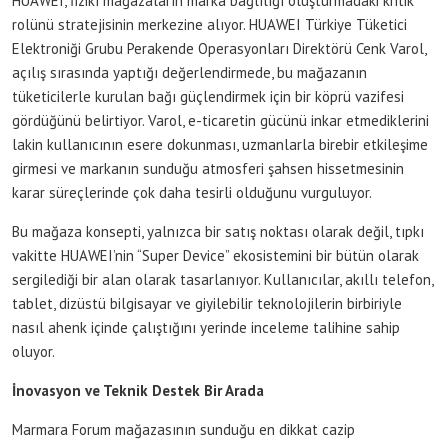
HUAWEI, fizikî mağazaların marka bağlılığı oluşturmadaki kritik
rolünü stratejisinin merkezine alıyor. HUAWEI Türkiye Tüketici
Elektroniği Grubu Perakende Operasyonları Direktörü Cenk Varol,
açılış sırasında yaptığı değerlendirmede, bu mağazanın
tüketicilerle kurulan bağı güçlendirmek için bir köprü vazifesi
gördüğünü belirtiyor. Varol, e-ticaretin gücünü inkar etmediklerini
lakin kullanıcının esere dokunması, uzmanlarla birebir etkileşime
girmesi ve markanın sunduğu atmosferi şahsen hissetmesinin
karar süreçlerinde çok daha tesirli olduğunu vurguluyor.
Bu mağaza konsepti, yalnızca bir satış noktası olarak değil, tıpkı
vakitte HUAWEI’nin “Super Device” ekosistemini bir bütün olarak
sergilediği bir alan olarak tasarlanıyor. Kullanıcılar, akıllı telefon,
tablet, dizüstü bilgisayar ve giyilebilir teknolojilerin birbiriyle
nasıl ahenk içinde çalıştığını yerinde inceleme talihine sahip
oluyor.
İnovasyon ve Teknik Destek Bir Arada
Marmara Forum mağazasının sunduğu en dikkat cazip