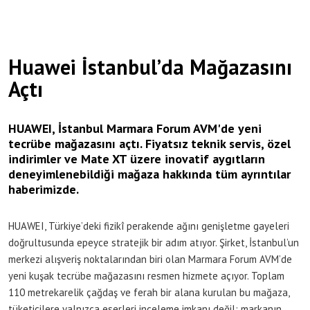
Huawei İstanbul’da Mağazasını
Açtı
HUAWEI, İstanbul Marmara Forum AVM'de yeni
tecrübe mağazasını açtı. Fiyatsız teknik servis, özel
indirimler ve Mate XT üzere inovatif aygıtların
deneyimlenebildiği mağaza hakkında tüm ayrıntılar
haberimizde.
HUAWEI, Türkiye’deki fizikî perakende ağını genişletme gayeleri
doğrultusunda epeyce stratejik bir adım atıyor. Şirket, İstanbul’un
merkezi alışveriş noktalarından biri olan Marmara Forum AVM’de
yeni kuşak tecrübe mağazasını resmen hizmete açıyor. Toplam
110 metrekarelik çağdaş ve ferah bir alana kurulan bu mağaza,
tüketicilere yalnızca eserleri inceleme imkanı değil; markanın