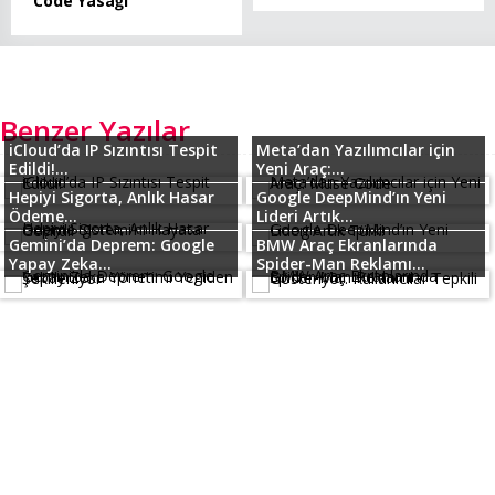
Code Yasağı
Benzer Yazılar
iCloud’da IP Sızıntısı Tespit
Meta’dan Yazılımcılar için
Edildi!...
Yeni Araç:...
Hepiyi Sigorta, Anlık Hasar
Google DeepMind’ın Yeni
Ödeme...
Lideri Artık...
Gemini’da Deprem: Google
BMW Araç Ekranlarında
Yapay Zeka...
Spider-Man Reklamı...