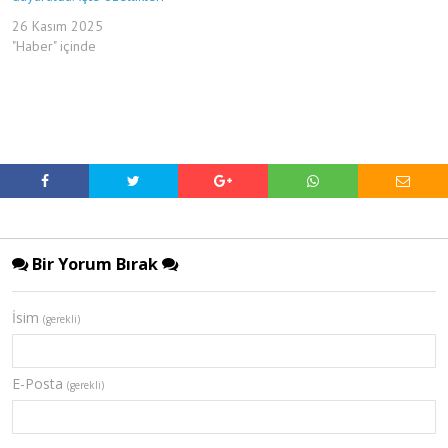
26 Kasım 2025
"Haber" içinde
Bir Yorum Bırak
İsim
(gerekli)
E-Posta
(gerekli)