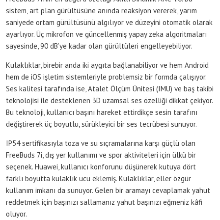
sistem, art plan gürültüsüne anında reaksiyon vererek, yarım
saniyede ortam gürültüsünü algılıyor ve düzeyini otomatik olarak
ayarlıyor. Üç mikrofon ve güncellenmiş yapay zeka algoritmaları
sayesinde, 90 dB’ye kadar olan gürültüleri engelleyebiliyor.
Kulaklıklar, birebir anda iki aygıta bağlanabiliyor ve hem Android
hem de iOS işletim sistemleriyle problemsiz bir formda çalışıyor.
Ses kalitesi tarafında ise, Atalet Ölçüm Ünitesi (IMU) ve baş takibi
teknolojisi ile desteklenen 3D uzamsal ses özelliği dikkat çekiyor.
Bu teknoloji, kullanıcı başını hareket ettirdikçe sesin tarafını
değiştirerek üç boyutlu, sürükleyici bir ses tecrübesi sunuyor.
IP54 sertifikasıyla toza ve su sıçramalarına karşı güçlü olan
FreeBuds 7i, dış yer kullanımı ve spor aktiviteleri için ülkü bir
seçenek. Huawei, kullanıcı konforunu düşünerek kutuya dört
farklı boyutta kulaklık ucu eklemiş. Kulaklıklar, eller özgür
kullanım imkanı da sunuyor. Gelen bir aramayı cevaplamak yahut
reddetmek için başınızı sallamanız yahut başınızı eğmeniz kâfi
oluyor.