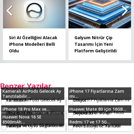
Siri AI Özelliğini Alacak
Galyum Nitrür Çip
iPhone Modelleri Belli
Tasarımı İçin Yeni
Oldu
Platform Geliştirildi
Benzer Yazılar
Kameralı AirPods Gelecek Ay
iPhone 17 Fiyatlarına Zam
Tanıtılabilir...
mı...
iPhone 18 Pro Max ve...
Huawei Mate 80 için 16GB...
Huawei Nova 16 SE
8500mAh...
Redmi 17 ve 17 5G...