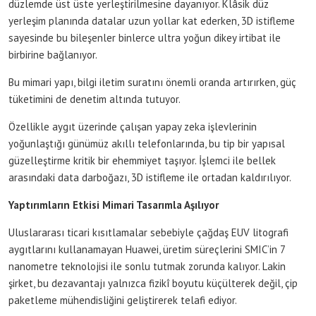
düzlemde üst üste yerleştirilmesine dayanıyor. Klâsik düz
yerleşim planında datalar uzun yollar kat ederken, 3D istifleme
sayesinde bu bileşenler binlerce ultra yoğun dikey irtibat ile
birbirine bağlanıyor.
Bu mimari yapı, bilgi iletim suratını önemli oranda artırırken, güç
tüketimini de denetim altında tutuyor.
Özellikle aygıt üzerinde çalışan yapay zeka işlevlerinin
yoğunlaştığı günümüz akıllı telefonlarında, bu tip bir yapısal
güzelleştirme kritik bir ehemmiyet taşıyor. İşlemci ile bellek
arasındaki data darboğazı, 3D istifleme ile ortadan kaldırılıyor.
Yaptırımların Etkisi Mimari Tasarımla Aşılıyor
Uluslararası ticari kısıtlamalar sebebiyle çağdaş EUV litografi
aygıtlarını kullanamayan Huawei, üretim süreçlerini SMIC’in 7
nanometre teknolojisi ile sonlu tutmak zorunda kalıyor. Lakin
şirket, bu dezavantajı yalnızca fizikî boyutu küçülterek değil, çip
paketleme mühendisliğini geliştirerek telafi ediyor.