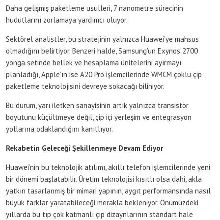
Daha gelişmiş paketleme usulleri, 7 nanometre sürecinin
hudutlarını zorlamaya yardımcı oluyor.
Sektörel analistler, bu stratejinin yalnızca Huawei’ye mahsus
olmadığını belirtiyor. Benzeri halde, Samsung’un Exynos 2700
yonga setinde bellek ve hesaplama ünitelerini ayırmayı
planladığı, Apple’ın ise A20 Pro işlemcilerinde WMCM çoklu çip
paketleme teknolojisini devreye sokacağı biliniyor.
Bu durum, yarı iletken sanayisinin artık yalnızca transistör
boyutunu küçültmeye değil, çip içi yerleşim ve entegrasyon
yollarına odaklandığını kanıtlıyor.
Rekabetin Geleceği Şekillenmeye Devam Ediyor
Huawei’nin bu teknolojik atılımı, akıllı telefon işlemcilerinde yeni
bir dönemi başlatabilir. Üretim teknolojisi kısıtlı olsa dahi, akla
yatkın tasarlanmış bir mimari yapının, aygıt performansında nasıl
büyük farklar yaratabileceği merakla bekleniyor. Önümüzdeki
yıllarda bu tıp çok katmanlı çip dizaynlarının standart hale