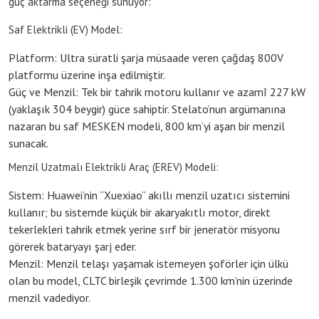
güç aktarma seçeneği sunuyor:
Saf Elektrikli (EV) Model:
Platform: Ultra süratli şarja müsaade veren çağdaş 800V
platformu üzerine inşa edilmiştir.
Güç ve Menzil: Tek bir tahrik motoru kullanır ve azamî 227 kW
(yaklaşık 304 beygir) güce sahiptir. Stelato’nun argümanına
nazaran bu saf MESKEN modeli, 800 km’yi aşan bir menzil
sunacak.
Menzil Uzatmalı Elektrikli Araç (EREV) Modeli:
Sistem: Huawei’nin “Xuexiao” akıllı menzil uzatıcı sistemini
kullanır; bu sistemde küçük bir akaryakıtlı motor, direkt
tekerlekleri tahrik etmek yerine sırf bir jeneratör misyonu
görerek bataryayı şarj eder.
Menzil: Menzil telaşı yaşamak istemeyen şoförler için ülkü
olan bu model, CLTC birleşik çevrimde 1.300 km’nin üzerinde
menzil vadediyor.