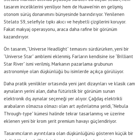
tasarım inceliklerini yeniliyor hem de Huawei’nin en gelişmiş
otonom sürüş donanımını bünyesinde barındırıyor. Yenilenen
Stelato S9, selefiyle tıpkı akıcı ve heybetli çizgilerini koruyor.
Fakat makyaj operasyonu, araca daha rafine bir görünüm
kazandırıyor.
Ön tasarım, “Universe Headlight” temasını sürdürürken, yeni bir
“Universe Star” amblemi eklenmiş. Farların kendisine ise “Brilliant
Star River” ismi verilmiş. Markanın pazarlama grubunun
astronomiye olan düşkünlüğü bu isimlerde açıkça görülüyor.
Daha pratik yenilikler ortasında yeni jant dizaynları ve klasik cam
aynaların yerini alan, daha fütüristik bir görünüm sunan
elektronik dış aynalar seçeneği yer alıyor. Çağdaş elektrikli
arabaların olmazsa olmazı olan art aydınlatma şeridi, “Nebula
Through-type” kümesi halinde tekrar tasarlanmış ve üzerine
eklenen yeni bir krom şerit premium havayı güçlendiriyor.
Tasarımcıların ayrıntılara olan düşkünlüğünü gösteren küçük bir