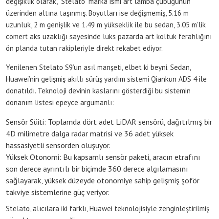
değişiklik olarak, “Stelato” marka ismi art lamba çubuğunun
üzerinden altına taşınmış. Boyutları ise değişmemiş, 5.16 m
uzunluk, 2 m genişlik ve 1.49 m yükseklik ile bu sedan, 3.05 m’lik
cömert aks uzaklığı sayesinde lüks pazarda art koltuk ferahlığını
ön planda tutan rakipleriyle direkt rekabet ediyor.
Yenilenen Stelato S9’un asıl manşeti, elbet ki beyni. Sedan,
Huawei’nin gelişmiş akıllı sürüş yardım sistemi Qiankun ADS 4 ile
donatıldı. Teknoloji devinin kaslarını gösterdiği bu sistemin
donanım listesi epeyce argümanlı:
Sensör Süiti: Toplamda dört adet LiDAR sensörü, dağıtılmış bir
4D milimetre dalga radar matrisi ve 36 adet yüksek
hassasiyetli sensörden oluşuyor.
Yüksek Otonomi: Bu kapsamlı sensör paketi, aracın etrafını
son derece ayrıntılı bir biçimde 360 derece algılamasını
sağlayarak, yüksek düzeyde otonomiye sahip gelişmiş şoför
takviye sistemlerine güç veriyor.
Stelato, alıcılara iki farklı, Huawei teknolojisiyle zenginleştirilmiş