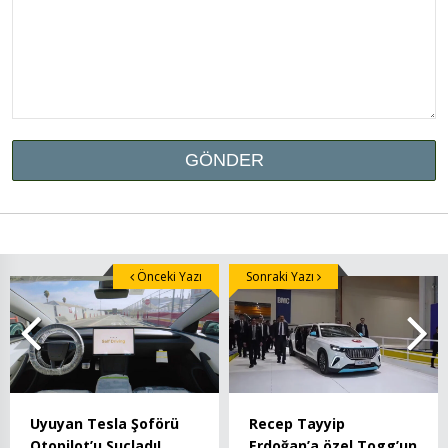
Önceki Yazı
Sonraki Yazı
Recep Tayyip
Uyuyan Tesla Şoförü
Erdoğan’a özel Togg’un
Otopilot’u Suçladı!