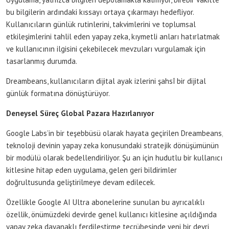
bu bilgilerin ardındaki kıssayı ortaya çıkarmayı hedefliyor.
Kullanıcıların günlük rutinlerini, takvimlerini ve toplumsal
etkileşimlerini tahlil eden yapay zeka, kıymetli anları hatırlatmak
ve kullanıcının ilgisini çekebilecek mevzuları vurgulamak için
tasarlanmış durumda.
Dreambeans, kullanıcıların dijital ayak izlerini şahsî bir dijital
günlük formatına dönüştürüyor.
Deneysel Süreç Global Pazara Hazırlanıyor
Google Labs’in bir teşebbüsü olarak hayata geçirilen Dreambeans,
teknoloji devinin yapay zeka konusundaki stratejik dönüşümünün
bir modülü olarak bedellendiriliyor. Şu an için hudutlu bir kullanıcı
kitlesine hitap eden uygulama, gelen geri bildirimler
doğrultusunda geliştirilmeye devam edilecek.
Özellikle Google AI Ultra abonelerine sunulan bu ayrıcalıklı
özellik, önümüzdeki devirde genel kullanıcı kitlesine açıldığında
yapay zeka dayanaklı ferdileştirme tecrübesinde yeni bir devri