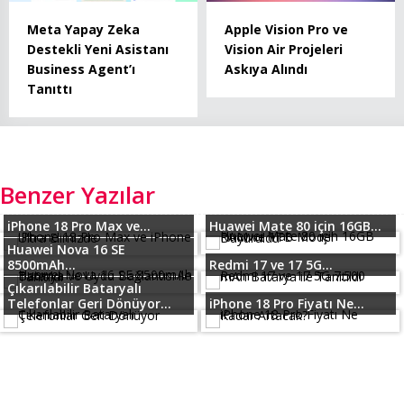
Meta Yapay Zeka
Apple Vision Pro ve
Destekli Yeni Asistanı
Vision Air Projeleri
Business Agent’ı
Askıya Alındı
Tanıttı
Benzer Yazılar
iPhone 18 Pro Max ve...
Huawei Mate 80 için 16GB...
Huawei Nova 16 SE
8500mAh...
Redmi 17 ve 17 5G...
Çıkarılabilir Bataryalı
Telefonlar Geri Dönüyor...
iPhone 18 Pro Fiyatı Ne...