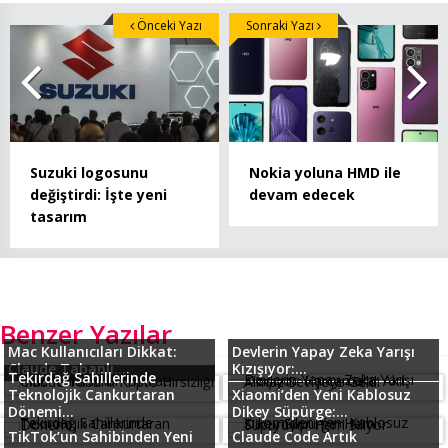
Önceki Yazı
Sonraki Yazı
Suzuki logosunu
Nokia yoluna HMD ile
değiştirdi: İşte yeni
devam edecek
tasarım
Benzer Yazılar
Mac Kullanıcıları Dikkat:
Devlerin Yapay Zeka Yarışı
Claude Tabanlı...
Kızışıyor:...
Tekirdağ Sahillerinde
Teknolojik Cankurtaran
Xiaomi’den Yeni Kablosuz
Dönemi...
Dikey Süpürge:...
TikTok’un Sahibinden Yeni
Claude Code Artık