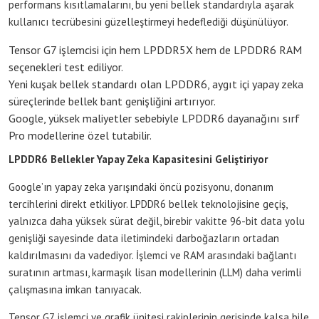
performans kısıtlamalarını, bu yeni bellek standardıyla aşarak
kullanıcı tecrübesini güzelleştirmeyi hedeflediği düşünülüyor.
Tensor G7 işlemcisi için hem LPDDR5X hem de LPDDR6 RAM
seçenekleri test ediliyor.
Yeni kuşak bellek standardı olan LPDDR6, aygıt içi yapay zeka
süreçlerinde bellek bant genişliğini artırıyor.
Google, yüksek maliyetler sebebiyle LPDDR6 dayanağını sırf
Pro modellerine özel tutabilir.
LPDDR6 Bellekler Yapay Zeka Kapasitesini Geliştiriyor
Google’ın yapay zeka yarışındaki öncü pozisyonu, donanım
tercihlerini direkt etkiliyor. LPDDR6 bellek teknolojisine geçiş,
yalnızca daha yüksek sürat değil, birebir vakitte 96-bit data yolu
genişliği sayesinde data iletimindeki darboğazların ortadan
kaldırılmasını da vadediyor. İşlemci ve RAM arasındaki bağlantı
suratının artması, karmaşık lisan modellerinin (LLM) daha verimli
çalışmasına imkan tanıyacak.
Tensor G7, işlemci ve grafik ünitesi rakiplerinin gerisinde kalsa bile,