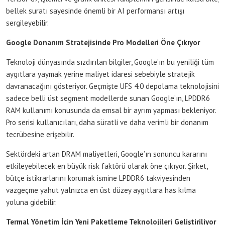
bellek suratı sayesinde önemli bir AI performansı artışı
sergileyebilir.
Google Donanım Stratejisinde Pro Modelleri Öne Çıkıyor
Teknoloji dünyasında sızdırılan bilgiler, Google’ın bu yeniliği tüm
aygıtlara yaymak yerine maliyet idaresi sebebiyle stratejik
davranacağını gösteriyor. Geçmişte UFS 4.0 depolama teknolojisini
sadece belli üst segment modellerde sunan Google’ın, LPDDR6
RAM kullanımı konusunda da emsal bir ayrım yapması bekleniyor.
Pro serisi kullanıcıları, daha süratli ve daha verimli bir donanım
tecrübesine erişebilir.
Sektördeki artan DRAM maliyetleri, Google’ın sonuncu kararını
etkileyebilecek en büyük risk faktörü olarak öne çıkıyor. Şirket,
bütçe istikrarlarını korumak ismine LPDDR6 takviyesinden
vazgeçme yahut yalnızca en üst düzey aygıtlara has kılma
yoluna gidebilir.
Termal Yönetim İçin Yeni Paketleme Teknolojileri Geliştiriliyor