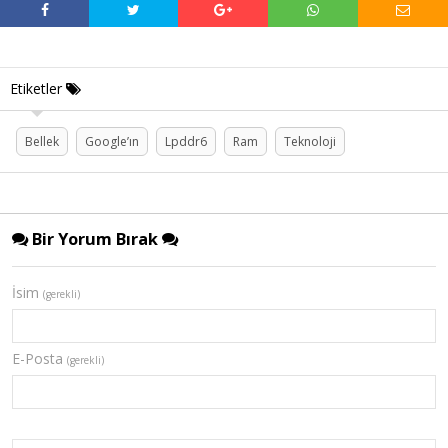
Etiketler
Bellek
Google’ın
Lpddr6
Ram
Teknoloji
Bir Yorum Bırak
İsim
(gerekli)
E-Posta
(gerekli)