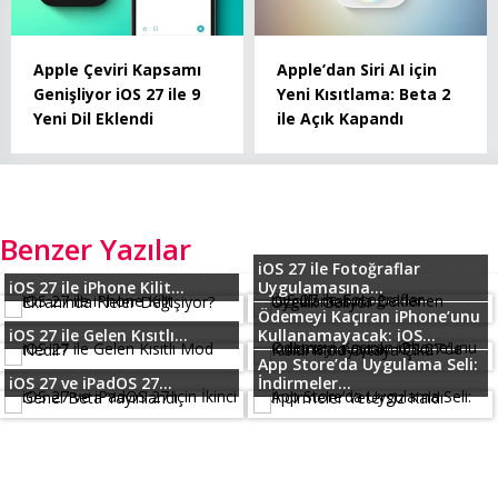
Apple Çeviri Kapsamı
Apple’dan Siri AI için
Genişliyor iOS 27 ile 9
Yeni Kısıtlama: Beta 2
Yeni Dil Eklendi
ile Açık Kapandı
Benzer Yazılar
iOS 27 ile Fotoğraflar
iOS 27 ile iPhone Kilit...
Uygulamasına...
Ödemeyi Kaçıran iPhone’unu
iOS 27 ile Gelen Kısıtlı...
Kullanamayacak: iOS...
App Store’da Uygulama Seli:
iOS 27 ve iPadOS 27...
İndirmeler...