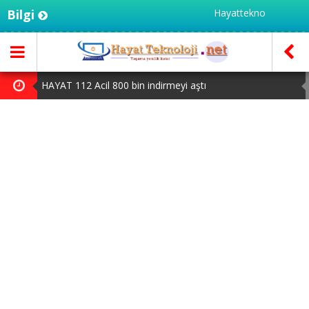
Bilgi
Hayatteknoloji.net - Türkiye
HAYAT 112 Acil 800 bin indirmeyi aştı
Yapay zeka genç girişimcilere yeni kapılar açıyor
iPhone 18 Pro Max ve iPhone Ultra Elimizde
MSI Ekran Kartı Fiyatlarına Yüzde 20 Zam Geldi
Huawei Mate 80 için 16GB RAM ve 1TB Model Duyuruldu