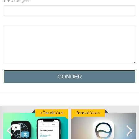
E-Posta
(gerekli)
Önceki Yazı
Sonraki Yazı