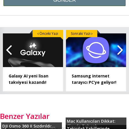
Önceki Yazı
Sonraki Yazı
Galaxy AI yeni lisan
Samsung internet
takviyesi kazandı!
tarayıcı PC’ye geliyor!
Benzer Yazılar
Mac Kullanıcıları Dikkat:
DJI Osmo 360 II Sızdırıldı:...
Claude Tabanlı...
Tekirdağ Sahillerinde