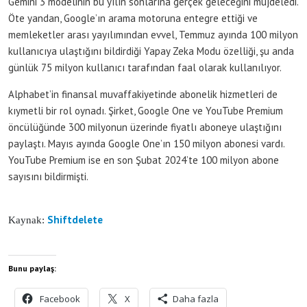
Gemini 3 modelinin bu yılın sonlarına gerçek geleceğini müjdeledi.
Öte yandan, Google’ın arama motoruna entegre ettiği ve
memleketler arası yayılımından evvel, Temmuz ayında 100 milyon
kullanıcıya ulaştığını bildirdiği Yapay Zeka Modu özelliği, şu anda
günlük 75 milyon kullanıcı tarafından faal olarak kullanılıyor.
Alphabet’in finansal muvaffakiyetinde abonelik hizmetleri de
kıymetli bir rol oynadı. Şirket, Google One ve YouTube Premium
öncülüğünde 300 milyonun üzerinde fiyatlı aboneye ulaştığını
paylaştı. Mayıs ayında Google One’ın 150 milyon abonesi vardı.
YouTube Premium ise en son Şubat 2024’te 100 milyon abone
sayısını bildirmişti.
Shiftdelete
Kaynak:
Bunu paylaş:
Facebook
X
Daha fazla