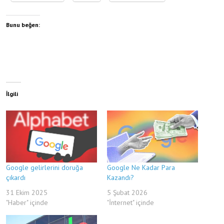
Bunu beğen:
İlgili
Google gelirlerini doruğa
Google Ne Kadar Para
çıkardı
Kazandı?
31 Ekim 2025
5 Şubat 2026
"Haber" içinde
"İnternet" içinde