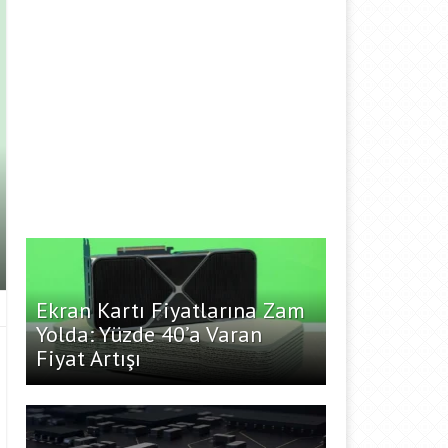
Ekran Kartı Fiyatlarına Zam
Yolda: Yüzde 40’a Varan
Fiyat Artışı