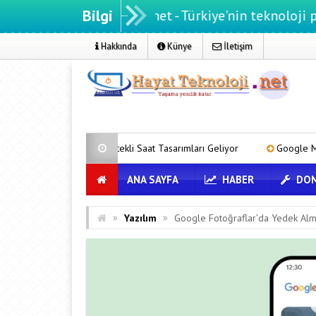
Bilgi
Hayatteknoloji.net - Türkiye'nin teknoloji portalı
Hakkında
Künye
İletişim
a Destekli Saat Tasarımları Geliyor
Google Messages’a Yeni Uzun
ANA SAYFA
HABER
DON
»
»
Yazılım
Google Fotoğraflar’da Yedek Alm