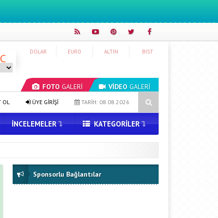
DOLAR
EURO
ALTIN
BIST
°C
FOTO
GALERİ
VİDEO
GALERİ
utana 50 Dolar
Yapay zeka genç girişimcilere yeni kapılar açıyor
T OL
ÜYE GİRİŞİ
TARİH: 08.08.2026
İNCELEMELER
KATEGORILER
Sponsorlu Bağlantılar