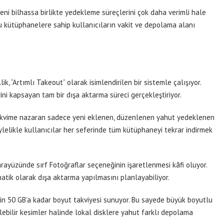
ni bilhassa birlikte yedekleme süreçlerini çok daha verimli hale
u kütüphanelere sahip kullanıcıların vakit ve depolama alanı
, “Artımlı Takeout” olarak isimlendirilen bir sistemle çalışıyor.
ni kapsayan tam bir dışa aktarma süreci gerçekleştiriyor.
 takvime nazaran sadece yeni eklenen, düzenlenen yahut yedeklenen
ylelikle kullanıcılar her seferinde tüm kütüphaneyi tekrar indirmek
ayüzünde sırf Fotoğraflar seçeneğinin işaretlenmesi kâfi oluyor.
omatik olarak dışa aktarma yapılmasını planlayabiliyor.
çin 50 GB’a kadar boyut takviyesi sunuyor. Bu sayede büyük boyutlu
lebilir kesimler halinde lokal disklere yahut farklı depolama