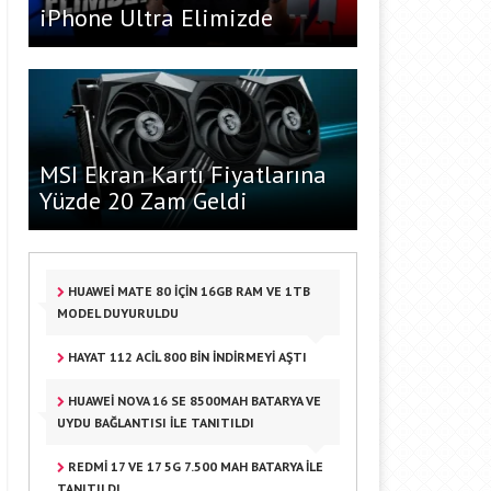
iPhone Ultra Elimizde
MSI Ekran Kartı Fiyatlarına
Yüzde 20 Zam Geldi
HUAWEI MATE 80 IÇIN 16GB RAM VE 1TB
MODEL DUYURULDU
HAYAT 112 ACIL 800 BIN INDIRMEYI AŞTI
HUAWEI NOVA 16 SE 8500MAH BATARYA VE
UYDU BAĞLANTISI ILE TANITILDI
REDMI 17 VE 17 5G 7.500 MAH BATARYA ILE
TANITILDI