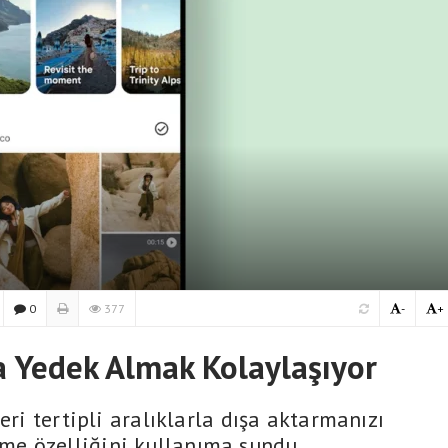
0
377
-
+
a Yedek Almak Kolaylaşıyor
eri tertipli aralıklarla dışa aktarmanızı
e özelliğini kullanıma sundu.