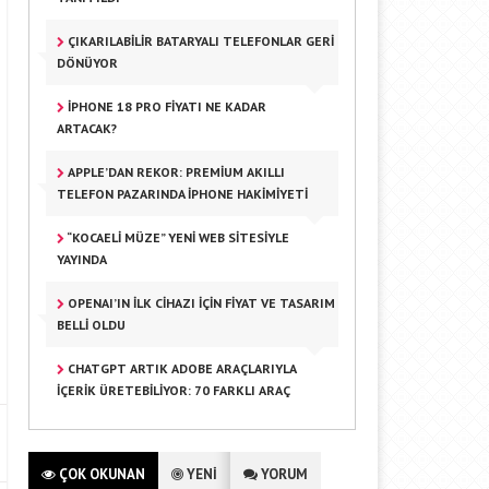
ÇIKARILABILIR BATARYALI TELEFONLAR GERI
DÖNÜYOR
IPHONE 18 PRO FIYATI NE KADAR
ARTACAK?
APPLE’DAN REKOR: PREMIUM AKILLI
TELEFON PAZARINDA IPHONE HAKIMIYETI
“KOCAELI MÜZE” YENI WEB SITESIYLE
YAYINDA
OPENAI’IN İLK CIHAZI IÇIN FIYAT VE TASARIM
BELLI OLDU
CHATGPT ARTIK ADOBE ARAÇLARIYLA
İÇERIK ÜRETEBILIYOR: 70 FARKLI ARAÇ
ÇOK OKUNAN
YENİ
YORUM