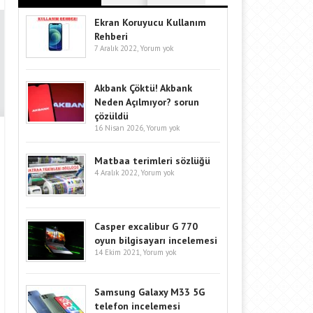
Ekran Koruyucu Kullanım
Rehberi
7 Aralık 2022,
Yorum yok
Akbank Çöktü! Akbank
Neden Açılmıyor? sorun
çözüldü
16 Nisan 2026,
Yorum yok
Matbaa terimleri sözlüğü
4 Aralık 2022,
Yorum yok
Casper excalibur G 770
oyun bilgisayarı incelemesi
14 Ekim 2021,
Yorum yok
Samsung Galaxy M33 5G
telefon incelemesi