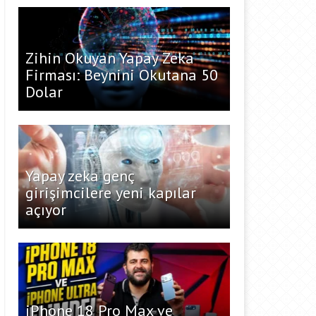
Zihin Okuyan Yapay Zeka
Firması: Beynini Okutana 50
Dolar
Yapay zeka genç
girişimcilere yeni kapılar
açıyor
iPhone 18 Pro Max ve