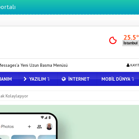
25.5
 Basma Menüsü Geldi
Zihin Okuyan Yapay Zeka Firması: Beynini Ok
KAYI
ANIM
YAZILIM
İNTERNET
MOBIL DÜNYA
ak Kolaylaşıyor