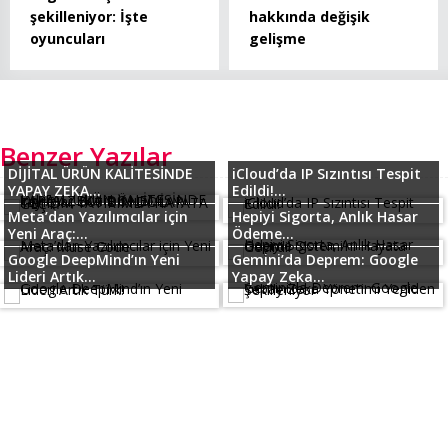
şekilleniyor: İşte
hakkında değişik
oyuncuları
gelişme
Benzer Yazılar
DİJİTAL ÜRÜN KALİTESİNDE
iCloud’da IP Sızıntısı Tespit
YAPAY ZEKA...
Edildi!...
Meta’dan Yazılımcılar için
Hepiyi Sigorta, Anlık Hasar
Yeni Araç:...
Ödeme...
Google DeepMind’ın Yeni
Gemini’da Deprem: Google
Lideri Artık...
Yapay Zeka...