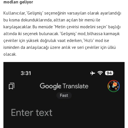
modları geliyor
Kullanıcılar, “Gelişmiş” seçeneğinin varsayılan olarak ayarlandığı
bu kısma dokunduklarında, alttan açılan bir menü ile
karşılaşacaklar. Bu menüde “Metin çevirisi modelini seçin” başlığı
altında iki seçenek bulunacak. “Gelişmiş” mod, bilhassa karmaşık
çeviriler için yüksek doğruluk vaat ederken, “Hızlı” mod ise
isminden da anlaşılacağı üzere anlık ve seri çeviriler için ülkü
olacak.