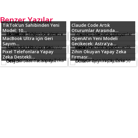
Benzer Yazılar
TikTok’un Sahibinden Yeni
Claude Code Artık
Model: 10...
Oturumlar Arasında...
MacBook Ultra için Geri
OpenAI’ın Yeni Modeli
Sayım...
Gecikecek: Astra’ya...
Pixel Telefonlara Yapay
Zihin Okuyan Yapay Zeka
Zeka Destekli...
Firması:...