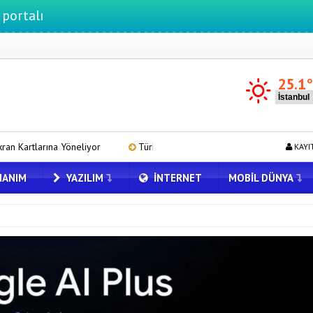
25.1
yor
Türk Tarih Kurumu’ndan tarihi içerikler tek platformda
M
KAYI
ANIM
YAZILIM
İNTERNET
MOBIL DÜNYA