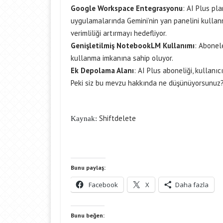
Google Workspace Entegrasyonu
: AI Plus pl
uygulamalarında Gemini’nin yan panelini kullanma
verimliliği artırmayı hedefliyor.
Genişletilmiş NotebookLM Kullanımı
: Abonel
kullanma imkanına sahip oluyor.
Ek Depolama Alanı
: AI Plus aboneliği, kullan
Peki siz bu mevzu hakkında ne düşünüyorsunuz? N
Shiftdelete
Kaynak:
Bunu paylaş:
Facebook
X
Daha fazla
Bunu beğen: