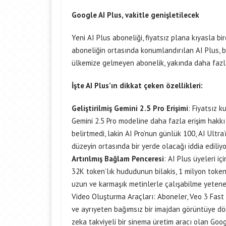
Google AI Plus, vakitle genişletilecek
Yeni AI Plus aboneliği, fiyatsız plana kıyasla bi
aboneliğin ortasında konumlandırılan AI Plus, bi
ülkemize gelmeyen abonelik, yakında daha fazl
İşte AI Plus’ın dikkat çeken özellikleri:
Geliştirilmiş Gemini 2.5 Pro Erişimi
: Fiyatsız k
Gemini 2.5 Pro modeline daha fazla erişim hakkı 
belirtmedi, lakin AI Pro’nun günlük 100, AI Ultr
düzeyin ortasında bir yerde olacağı iddia ediliyo
Artırılmış Bağlam Penceresi
: AI Plus üyeleri i
32K token’lık hududunun bilakis, 1 milyon token
uzun ve karmaşık metinlerle çalışabilme yetene
Video Oluşturma Araçları: Aboneler, Veo 3 Fas
ve ayrıyeten bağımsız bir imajdan görüntüye dön
zeka takviyeli bir sinema üretim aracı olan Goog