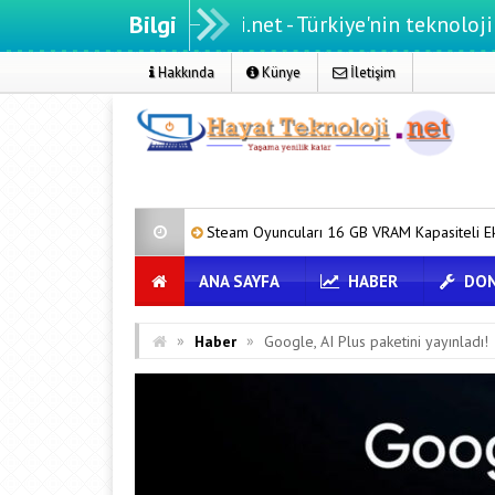
Bilgi
Hayatteknoloji.net - Türkiye'nin teknoloji portalı
Hakkında
Künye
İletişim
i
Steam Oyuncuları 16 GB VRAM Kapasiteli Ekran Kartlarına Yöneli
ANA SAYFA
HABER
DON
»
»
Haber
Google, AI Plus paketini yayınladı!