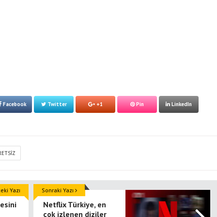
Facebook
Twitter
+1
Pin
LinkedIn
RETSIZ
ki Yazı
Sonraki Yazı
esini
Netflix Türkiye, en
çok izlenen diziler