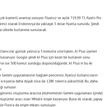
rçok kıymetli avantaj sunuyor. Fiyatsız ve aylık 719,99 TL fiyatlı Pro
rinci olarak Endonezya’da yaklaşık 5 dolar fiyatla sunuldu. Şimdi
a ülkede kullanıma sunulacak.
ullanıcılar günlük yalnızca 5 komutla sınırlıyken, AI Plus üyeleri
kazanıyor. Google şimdi AI Plus için kesin bir kullanım sonu
a’nın ise 500 komut sunduğu düşünüldüğünde, AI Plus’ın bu iki
r.
çin Gemini uygulamasının bağlam penceresi, fiyatsız kullanıcıların
’a kıyasla daha düşük olsa da 128K token’a yükseltildi. Bu, daha
ği sunuyor.
t görüntü oluşturma aracına (muhtemelen Gemini uygulaması içinde)
üştürme aracı olan Whisk’e erişim kazanıyor. Buna ek olarak, yapay
le Flow’a da erişim imkanı sunuluyor.