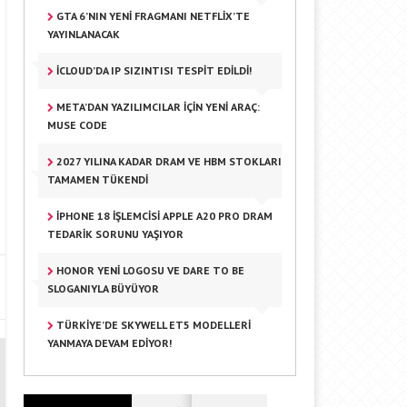
GTA 6’NIN YENI FRAGMANI NETFLIX’TE
YAYINLANACAK
ICLOUD’DA IP SIZINTISI TESPIT EDILDI!
META’DAN YAZILIMCILAR IÇIN YENI ARAÇ:
MUSE CODE
2027 YILINA KADAR DRAM VE HBM STOKLARI
TAMAMEN TÜKENDI
IPHONE 18 İŞLEMCISI APPLE A20 PRO DRAM
TEDARIK SORUNU YAŞIYOR
HONOR YENI LOGOSU VE DARE TO BE
SLOGANIYLA BÜYÜYOR
TÜRKIYE’DE SKYWELL ET5 MODELLERI
YANMAYA DEVAM EDIYOR!