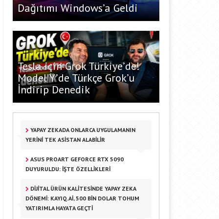
Dağıtımı Windows’a Geldi
Tesla için Grok Türkiye’de!
Model Y’de Türkçe Grok’u
İndirip Denedik
YAPAY ZEKADA ONLARCA UYGULAMANIN
YERINI TEK ASISTAN ALABILIR
ASUS PROART GEFORCE RTX 5090
DUYURULDU: İŞTE ÖZELLIKLERI
DİJİTAL ÜRÜN KALİTESİNDE YAPAY ZEKA
DÖNEMİ: KAYIQ.AI, 500 BİN DOLAR TOHUM
YATIRIMLA HAYATA GEÇTİ