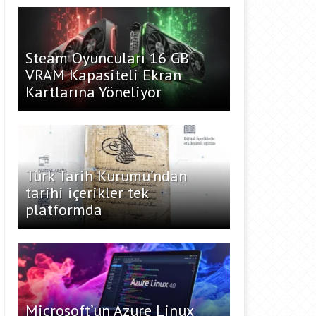
Steam Oyuncuları 16 GB
VRAM Kapasiteli Ekran
Kartlarına Yöneliyor
Türk Tarih Kurumu’ndan
tarihi içerikler tek
platformda
Microsoft’un Azure Linux