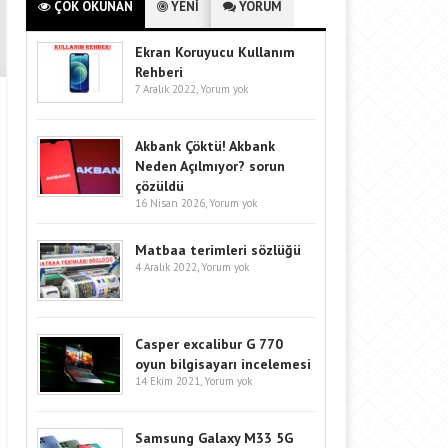
ÇOK OKUNAN
YENİ
YORUM
Ekran Koruyucu Kullanım
Rehberi
7 Aralık 2022,
Yorum yok
Akbank Çöktü! Akbank
Neden Açılmıyor? sorun
çözüldü
16 Nisan 2026,
Yorum yok
Matbaa terimleri sözlüğü
4 Aralık 2022,
Yorum yok
Casper excalibur G 770
oyun bilgisayarı incelemesi
14 Ekim 2021,
Yorum yok
Samsung Galaxy M33 5G