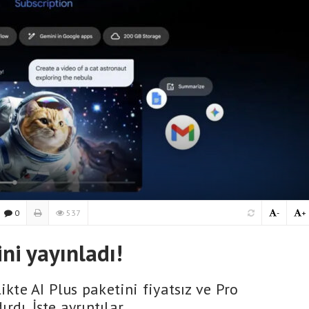
0
537
-
+
ni yayınladı!
ikte AI Plus paketini fiyatsız ve Pro
dı. İşte ayrıntılar.