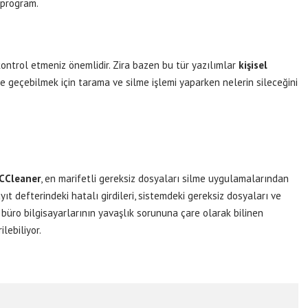
5 program.
kontrol etmeniz önemlidir. Zira bazen bu tür yazılımlar
kişisel
ne geçebilmek için tarama ve silme işlemi yaparken nelerin sileceğini
CCleaner
, en marifetli gereksiz dosyaları silme uygulamalarından
kayıt defterindeki hatalı girdileri, sistemdeki gereksiz dosyaları ve
e büro bilgisayarlarının yavaşlık sorununa çare olarak bilinen
rilebiliyor.