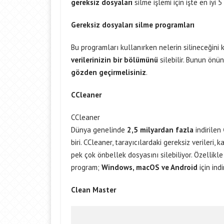
gereksiz dosyaları
silme işlemi için işte en iyi 
Gereksiz dosyaları silme programlar
ı
Bu programları kullanırken nelerin silineceğini 
verilerinizin bir bölümünü
silebilir. Bunun önü
gözden geçirmelisiniz
.
CCleaner
CCleaner
Dünya genelinde
2,5 milyardan fazla
indirilen
biri. CCleaner, tarayıcılardaki gereksiz verileri, 
pek çok önbellek dosyasını silebiliyor. Özellikl
program;
Windows, macOS ve Android
için indi
Clean Master