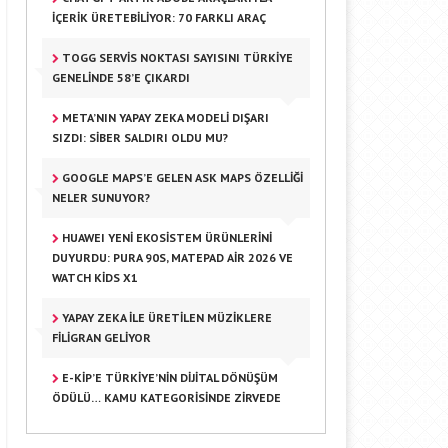
İÇERIK ÜRETEBILIYOR: 70 FARKLI ARAÇ
TOGG SERVIS NOKTASI SAYISINI TÜRKIYE
GENELINDE 58’E ÇIKARDI
META’NIN YAPAY ZEKA MODELI DIŞARI
SIZDI: SIBER SALDIRI OLDU MU?
GOOGLE MAPS’E GELEN ASK MAPS ÖZELLIĞI
NELER SUNUYOR?
HUAWEI YENI EKOSISTEM ÜRÜNLERINI
DUYURDU: PURA 90S, MATEPAD AIR 2026 VE
WATCH KIDS X1
YAPAY ZEKA ILE ÜRETILEN MÜZIKLERE
FILIGRAN GELIYOR
E-KİP’E TÜRKIYE’NIN DIJITAL DÖNÜŞÜM
ÖDÜLÜ… KAMU KATEGORISINDE ZIRVEDE