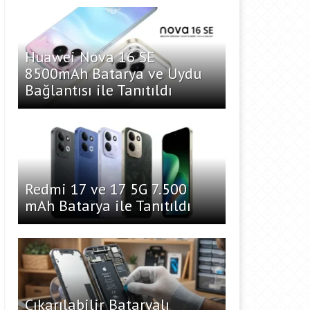
Huawei Nova 16 SE
8500mAh Batarya ve Uydu
Bağlantısı ile Tanıtıldı
Redmi 17 ve 17 5G 7.500
mAh Batarya ile Tanıtıldı
Çıkarılabilir Bataryalı