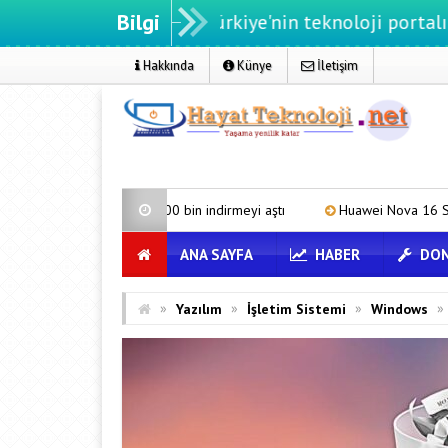
Bilgi
teknoloji.net - Türkiye'nin teknoloji portalı
Hakkında
Künye
İletişim
12 Acil 800 bin indirmeyi aştı
Huawei Nova 16 SE 8500mAh Batarya 
ANA SAYFA
HABER
DON
»
»
»
»
Yazılım
İşletim Sistemi
Windows