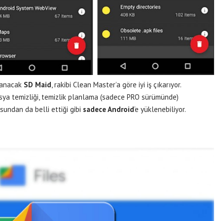
azanacak
SD Maid
, rakibi Clean Master’a göre iyi iş çıkarıyor.
osya temizliği, temizlik planlama (sadece PRO sürümünde)
osundan da belli ettiği gibi
sadece Android
‘e yüklenebiliyor.