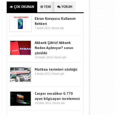
ÇOK OKUNAN
YENİ
YORUM
Ekran Koruyucu Kullanım
Rehberi
7 Aralık 2022,
Yorum yok
Akbank Çöktü! Akbank
Neden Açılmıyor? sorun
çözüldü
16 Nisan 2026,
Yorum yok
Matbaa terimleri sözlüğü
4 Aralık 2022,
Yorum yok
Casper excalibur G 770
oyun bilgisayarı incelemesi
14 Ekim 2021,
Yorum yok