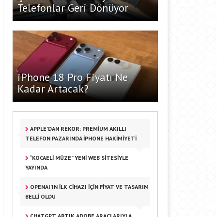
Telefonlar Geri Dönüyor
iPhone 18 Pro Fiyatı Ne
Kadar Artacak?
APPLE’DAN REKOR: PREMIUM AKILLI
TELEFON PAZARINDA IPHONE HAKIMIYETI
“KOCAELI MÜZE” YENI WEB SITESIYLE
YAYINDA
OPENAI’IN İLK CIHAZI IÇIN FIYAT VE TASARIM
BELLI OLDU
CHATGPT ARTIK ADOBE ARAÇLARIYLA