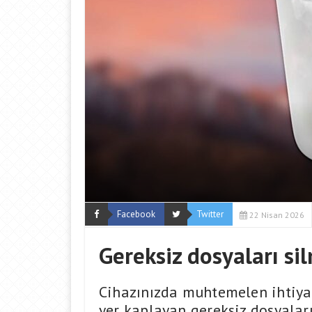
Facebook
Twitter
22 Nisan 2026
Gereksiz dosyaları si
Cihazınızda muhtemelen ihtiyac
yer kaplayan gereksiz dosyalar