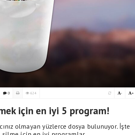
0
624
-
+
lmek için en iyi 5 program!
ınız olmayan yüzlerce dosya bulunuyor. İşte
ı silme için en iyi programlar…