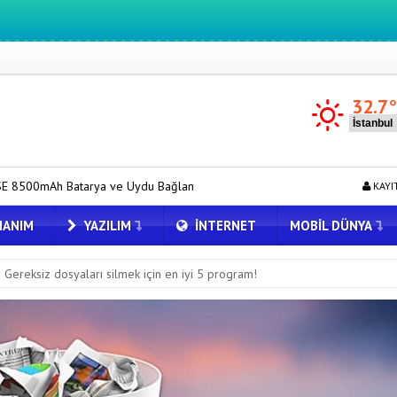
32.7
ve Uydu Bağlantısı ile Tanıtıldı
Redmi 17 ve 17 5G 7.500 mAh Bata
KAYI
ANIM
YAZILIM
İNTERNET
MOBIL DÜNYA
Gereksiz dosyaları silmek için en iyi 5 program!