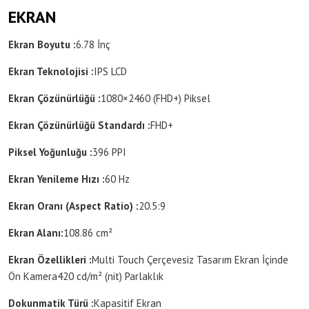
EKRAN
Ekran Boyutu :
6.78 İnç
Ekran Teknolojisi :
IPS LCD
Ekran Çözünürlüğü :
1080×2460 (FHD+) Piksel
Ekran Çözünürlüğü Standardı :
FHD+
Piksel Yoğunluğu :
396 PPI
Ekran Yenileme Hızı :
60 Hz
Ekran Oranı (Aspect Ratio) :
20.5:9
Ekran Alanı:
108.86 cm²
Ekran Özellikleri :
Multi Touch
Çerçevesiz Tasarım
Ekran İçinde
Ön Kamera
420 cd/m² (nit) Parlaklık
Dokunmatik Türü :
Kapasitif Ekran