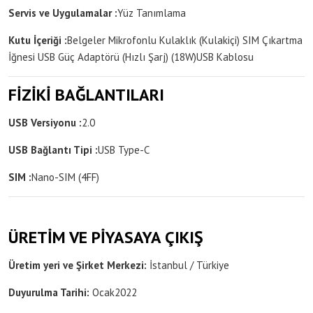
Servis ve Uygulamalar :
Yüz Tanımlama
Kutu İçeriği :
Belgeler
Mikrofonlu Kulaklık (Kulakiçi)
SIM Çıkartma
İğnesi
USB Güç Adaptörü (Hızlı Şarj) (18W)
USB Kablosu
FİZİKİ BAĞLANTILARI
USB Versiyonu :
2.0
USB Bağlantı Tipi :
USB Type-C
SIM :
Nano-SIM (4FF)
ÜRETİM VE PİYASAYA ÇIKIŞ
Üretim yeri ve Şirket Merkezi:
İstanbul / Türkiye
Duyurulma Tarihi:
Ocak
2022