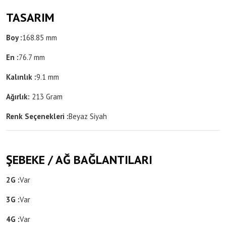
TASARIM
Boy :
168.85 mm
En :
76.7 mm
Kalınlık :
9.1 mm
Ağırlık:
213 Gram
Renk Seçenekleri :
Beyaz
Siyah
ŞEBEKE / AĞ BAĞLANTILARI
2G :
Var
3G :
Var
4G :
Var