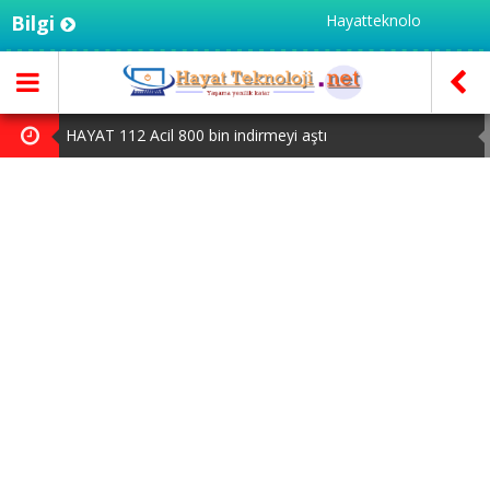
Bilgi
Hayatteknoloji.net - Türkiye'nin teknoloji po
HAYAT 112 Acil 800 bin indirmeyi aştı
Yapay zeka genç girişimcilere yeni kapılar açıyor
iPhone 18 Pro Max ve iPhone Ultra Elimizde
MSI Ekran Kartı Fiyatlarına Yüzde 20 Zam Geldi
Huawei Mate 80 için 16GB RAM ve 1TB Model Duyuruldu