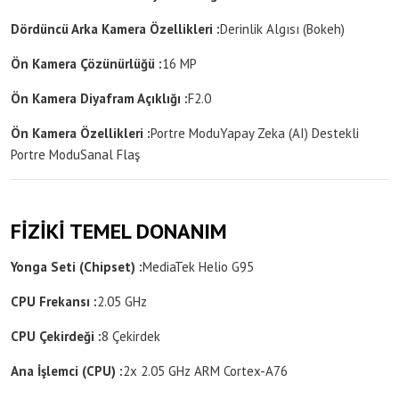
Dördüncü Arka Kamera Özellikleri :
Derinlik Algısı (Bokeh)
Ön Kamera Çözünürlüğü :
16 MP
Ön Kamera Diyafram Açıklığı :
F2.0
Ön Kamera Özellikleri :
Portre Modu
Yapay Zeka (AI) Destekli
Portre Modu
Sanal Flaş
FİZİKİ TEMEL DONANIM
Yonga Seti (Chipset) :
MediaTek Helio G95
CPU Frekansı :
2.05 GHz
CPU Çekirdeği :
8 Çekirdek
Ana İşlemci (CPU) :
2x 2.05 GHz ARM Cortex-A76