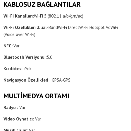
KABLOSUZ BAĞLANTILAR
Wi-Fi Kanalları:
Wi-Fi 5 (802.11 a/b/g/n/ac)
Wi-Fi Özellikleri :
Dual-Band
Wi-Fi Direct
Wi-Fi Hotspot
VoWiFi
(Voice over Wi-Fi)
NFC :
Var
Bluetooth Versiyonu :
5.0
Kızılötesi :
Yok
Navigasyon Özellikleri :
GPS
A-GPS
MULTİMEDYA ORTAMI
Radyo :
Var
Video Oynatıcı
: Var
Müzik Çalar:
Var