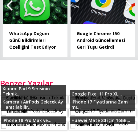
WhatsApp Doğum
Google Chrome 150
Günü Bildirimleri
Android Güncellemesi
Özelliğini Test Ediyor
Geri Tuşu Getirdi
Benzer Yazılar
Xiaomi Pad 9 Serisinin
Teknik...
Google Pixel 11 Pro XL...
Kameralı AirPods Gelecek Ay
iPhone 17 Fiyatlarına Zam
Tanıtılabilir...
mı...
iPhone 18 Pro Max ve...
Huawei Mate 80 için 16GB...