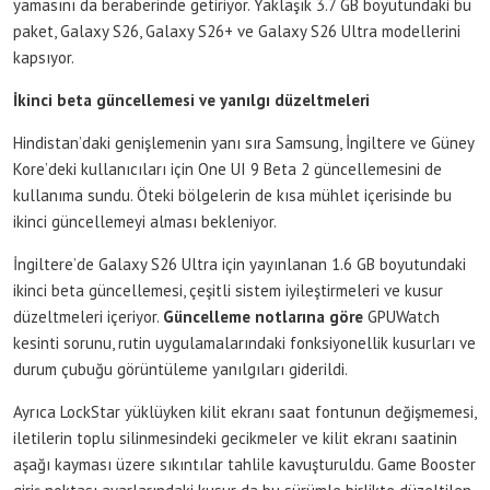
yamasını da beraberinde getiriyor. Yaklaşık 3.7 GB boyutundaki bu
paket, Galaxy S26, Galaxy S26+ ve Galaxy S26 Ultra modellerini
kapsıyor.
İkinci beta güncellemesi ve yanılgı düzeltmeleri
Hindistan’daki genişlemenin yanı sıra Samsung, İngiltere ve Güney
Kore’deki kullanıcıları için One UI 9 Beta 2 güncellemesini de
kullanıma sundu. Öteki bölgelerin de kısa mühlet içerisinde bu
ikinci güncellemeyi alması bekleniyor.
İngiltere’de Galaxy S26 Ultra için yayınlanan 1.6 GB boyutundaki
ikinci beta güncellemesi, çeşitli sistem iyileştirmeleri ve kusur
düzeltmeleri içeriyor.
Güncelleme notlarına göre
GPUWatch
kesinti sorunu, rutin uygulamalarındaki fonksiyonellik kusurları ve
durum çubuğu görüntüleme yanılgıları giderildi.
Ayrıca LockStar yüklüyken kilit ekranı saat fontunun değişmemesi,
iletilerin toplu silinmesindeki gecikmeler ve kilit ekranı saatinin
aşağı kayması üzere sıkıntılar tahlile kavuşturuldu. Game Booster