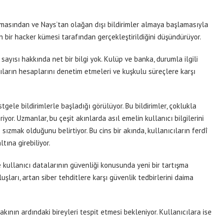
amasından ve Nays’tan olağan dışı bildirimler almaya başlamasıyla
uzun bir hacker kümesi tarafından gerçekleştirildiğini düşündürüyor.
sayısı hakkında net bir bilgi yok. Kulüp ve banka, durumla ilgili
cıların hesaplarını denetim etmeleri ve kuşkulu süreçlere karşı
stgele bildirimlerle başladığı görülüyor. Bu bildirimler, çoklukla
iyor. Uzmanlar, bu çeşit akınlarda asıl emelin kullanıcı bilgilerini
zmak olduğunu belirtiyor. Bu cins bir akında, kullanıcıların ferdî
ltına girebiliyor.
 kullanıcı datalarının güvenliği konusunda yeni bir tartışma
şları, artan siber tehditlere karşı güvenlik tedbirlerini daima
 akının ardındaki bireyleri tespit etmesi bekleniyor. Kullanıcılara ise