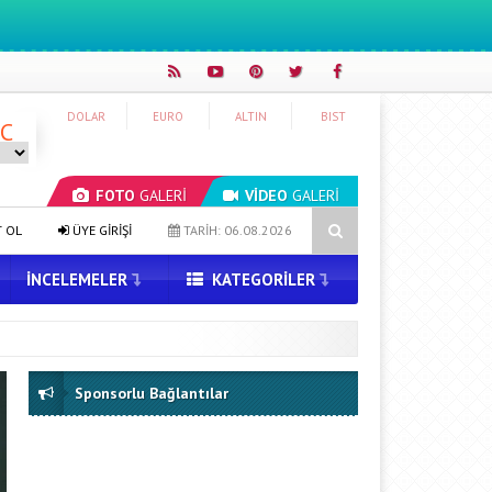
DOLAR
EURO
ALTIN
BIST
°C
FOTO
GALERİ
VİDEO
GALERİ
WhatsApp Android için Yeni Hareketli Sohbet Temaları Geliştiriyor
T OL
ÜYE GİRİŞİ
TARİH: 06.08.2026
İNCELEMELER
KATEGORILER
Sponsorlu Bağlantılar