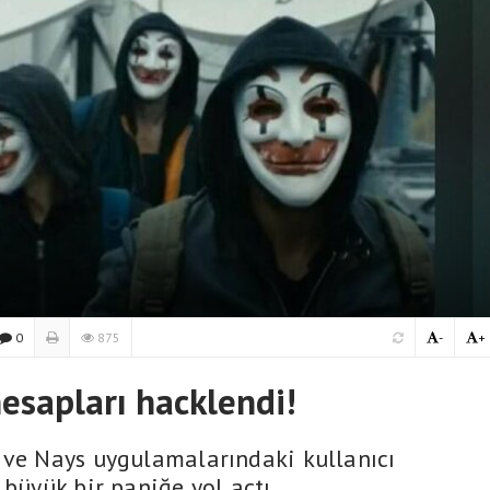
0
875
-
+
esapları hacklendi!
 ve Nays uygulamalarındaki kullanıcı
 büyük bir paniğe yol açtı.