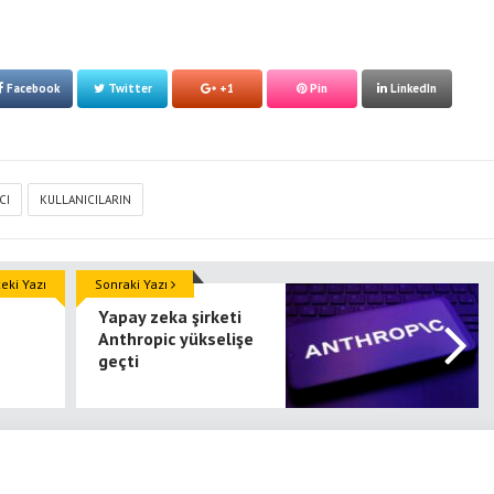
Facebook
Twitter
+1
Pin
LinkedIn
CI
KULLANICILARIN
ki Yazı
Sonraki Yazı
Yapay zeka şirketi
Anthropic yükselişe
geçti