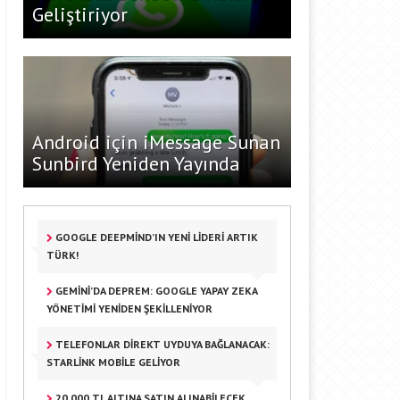
Geliştiriyor
Android için iMessage Sunan
Sunbird Yeniden Yayında
GOOGLE DEEPMIND’IN YENI LIDERI ARTIK
TÜRK!
GEMINI’DA DEPREM: GOOGLE YAPAY ZEKA
YÖNETIMI YENIDEN ŞEKILLENIYOR
TELEFONLAR DIREKT UYDUYA BAĞLANACAK:
STARLINK MOBILE GELIYOR
20.000 TL ALTINA SATIN ALINABILECEK