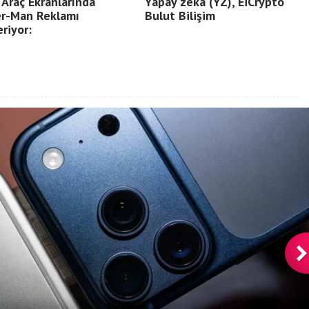
Araç Ekranlarında
Yapay zeka (YZ), EiCrypto
er-Man Reklamı
Bulut Bilişim
riyor: