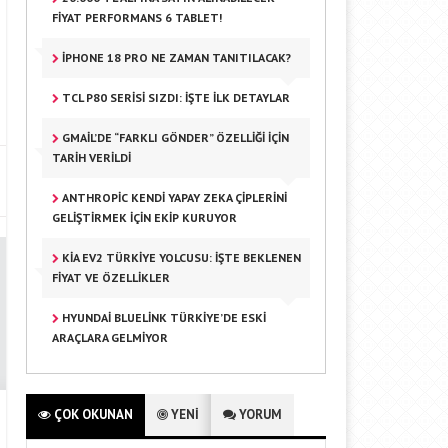
FIYAT PERFORMANS 6 TABLET!
IPHONE 18 PRO NE ZAMAN TANITILACAK?
TCL P80 SERISI SIZDI: İŞTE İLK DETAYLAR
GMAIL’DE “FARKLI GÖNDER” ÖZELLIĞI IÇIN
TARIH VERILDI
ANTHROPIC KENDI YAPAY ZEKA ÇIPLERINI
GELIŞTIRMEK IÇIN EKIP KURUYOR
KIA EV2 TÜRKIYE YOLCUSU: İŞTE BEKLENEN
FIYAT VE ÖZELLIKLER
HYUNDAI BLUELINK TÜRKIYE’DE ESKI
ARAÇLARA GELMIYOR
ÇOK OKUNAN
YENİ
YORUM