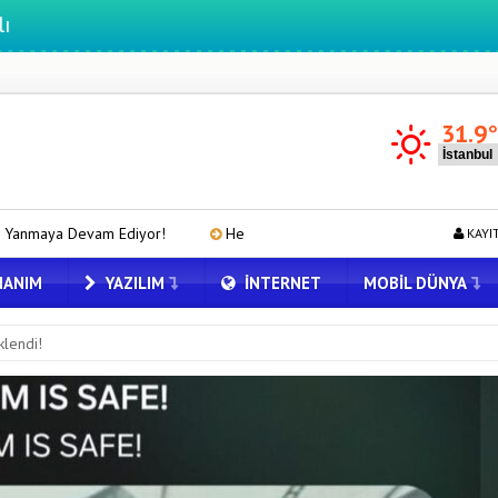
31.9
or!
Hepiyi Sigorta, Anlık Hasar Ödeme Sistemi’ni Hayata Geçirdi!
KAYI
ANIM
YAZILIM
İNTERNET
MOBIL DÜNYA
lendi!