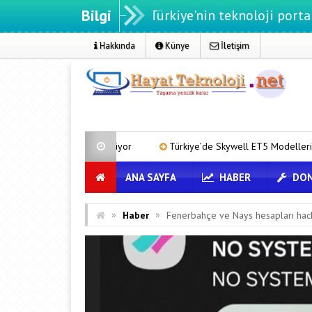
Bilgi
eknoloji.net - Türkiye'nin teknoloji portalı
Hakkında
Künye
İletişim
a Büyüyor
Türkiye’de Skywell ET5 Modelleri Yanmaya Devam Ediy
ANA SAYFA
HABER
DON
»
»
Haber
Fenerbahçe ve Nays hesapları hack