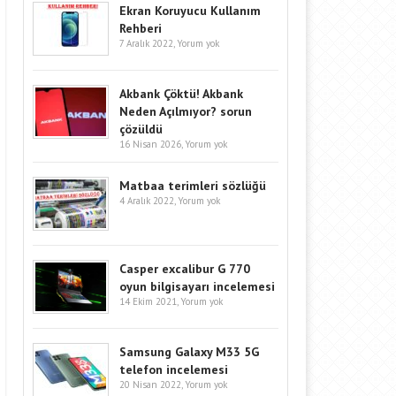
Ekran Koruyucu Kullanım
Rehberi
7 Aralık 2022,
Yorum yok
Akbank Çöktü! Akbank
Neden Açılmıyor? sorun
çözüldü
16 Nisan 2026,
Yorum yok
Matbaa terimleri sözlüğü
4 Aralık 2022,
Yorum yok
Casper excalibur G 770
oyun bilgisayarı incelemesi
14 Ekim 2021,
Yorum yok
Samsung Galaxy M33 5G
telefon incelemesi
20 Nisan 2022,
Yorum yok