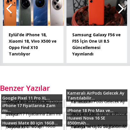
Eylül’de iPhone 18,
Samsung Galaxy F56 ve
Xiaomi 18, Vivo X500 ve
F55 İçin One UI 8.5
Oppo Find X10
Güncellemesi
Tanıtılıyor
Yayınlandı
Benzer Yazılar
Kameralı AirPods Gelecek Ay
Google Pixel 11 Pro XL...
Tanıtılabilir...
iPhone 17 Fiyatlarına Zam
mı...
iPhone 18 Pro Max ve...
Huawei Nova 16 SE
Huawei Mate 80 için 16GB...
8500mAh...