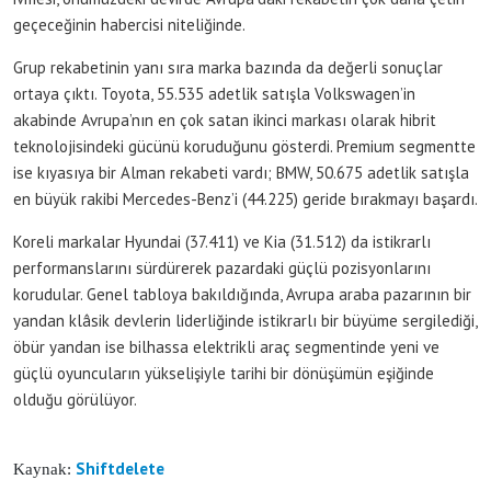
geçeceğinin habercisi niteliğinde.
Grup rekabetinin yanı sıra marka bazında da değerli sonuçlar
ortaya çıktı. Toyota, 55.535 adetlik satışla Volkswagen’in
akabinde Avrupa’nın en çok satan ikinci markası olarak hibrit
teknolojisindeki gücünü koruduğunu gösterdi. Premium segmentte
ise kıyasıya bir Alman rekabeti vardı; BMW, 50.675 adetlik satışla
en büyük rakibi Mercedes-Benz’i (44.225) geride bırakmayı başardı.
Koreli markalar Hyundai (37.411) ve Kia (31.512) da istikrarlı
performanslarını sürdürerek pazardaki güçlü pozisyonlarını
korudular. Genel tabloya bakıldığında, Avrupa araba pazarının bir
yandan klâsik devlerin liderliğinde istikrarlı bir büyüme sergilediği,
öbür yandan ise bilhassa elektrikli araç segmentinde yeni ve
güçlü oyuncuların yükselişiyle tarihi bir dönüşümün eşiğinde
olduğu görülüyor.
Shiftdelete
Kaynak: