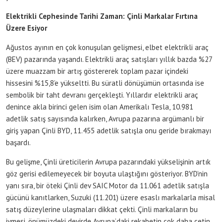
Elektrikli Cephesinde Tarihi Zaman: Çinli Markalar Fırtına
Üzere Esiyor
Ağustos ayının en çok konuşulan gelişmesi, elbet elektrikli araç
(BEV) pazarında yaşandı. Elektrikli araç satışları yıllık bazda %27
üzere muazzam bir artış göstererek toplam pazar içindeki
hissesini %15,8’e yükseltti. Bu süratli dönüşümün ortasında ise
sembolik bir taht devranı gerçekleşti. Yıllardır elektrikli araç
denince akla birinci gelen isim olan Amerikalı Tesla, 10.981
adetlik satış sayısında kalırken, Avrupa pazarına argümanlı bir
giriş yapan Çinli BYD, 11.455 adetlik satışla onu geride bırakmayı
başardı.
Bu gelişme, Çinli üreticilerin Avrupa pazarındaki yükselişinin artık
göz gerisi edilemeyecek bir boyuta ulaştığını gösteriyor. BYD’nin
yanı sıra, bir öteki Çinli dev SAIC Motor da 11.061 adetlik satışla
gücünü kanıtlarken, Suzuki (11.201) üzere esaslı markalarla misal
satış düzeylerine ulaşmaları dikkat çekti. Çinli markaların bu
ivmesi, önümüzdeki devirde Avrupa’daki rekabetin çok daha çetin