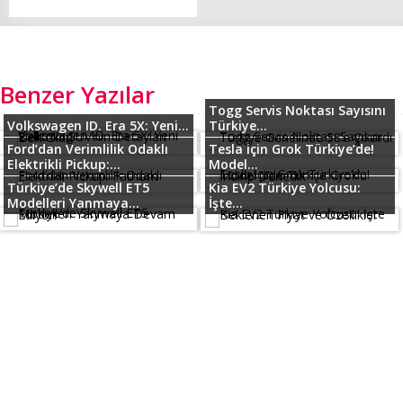
Benzer Yazılar
Togg Servis Noktası Sayısını
Volkswagen ID. Era 5X: Yeni...
Türkiye...
Ford’dan Verimlilik Odaklı
Tesla için Grok Türkiye’de!
Elektrikli Pickup:...
Model...
Türkiye’de Skywell ET5
Kia EV2 Türkiye Yolcusu:
Modelleri Yanmaya...
İşte...