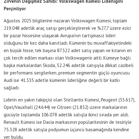
Zirvenin Değişmez Sahibi: Volkswagen Kümesi Liderliğini
Perçinliyor
Ağustos 2025 bilgilerine nazaran Volkswagen Kümesi, toplam
219.048 adetlik araç satışı gerçekleştirerek ve %27,7 üzere ezici
bir pazar hissesine ulaşarak Avrupa’nın tartışmasız lideri
olduğunu bir kez daha kanıtladı. Kümenin bu muvaffakiyetindeki
en büyük hisse, tek başına 87.322 adet satış yapan ve kıtanın en
çok tercih edilen markası olan Volkswagen’e aitti. Kümeye bağlı
başka markalardan Skoda, 52.246 adetlik satışıyla dikkat cazibeli
bir performans sergilerken, premium segmentin güçlü oyuncusu
Audi ise 41.335 adetle kümenin liderliğine değerli bir katkı
sağladı.
Liderin en yakın takipçisi olan Stellantis Kümesi, Peugeot (33.617),
Opel/Vauxhall (24.644) ve Citroen (21.832) üzere markalarının
gücüyle toplamda 106.078 adetlik satışla ikinci sırada yer aldı.
Renault Kümesi ise Dacia markasının popülaritesinin de tesiriyle
75.328 adetlik satışla podyumun üçüncü basamağında kendine
yer buldu.