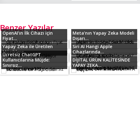
Benzer Yazılar
OpenAI’ın İlk Cihazı için
Meta’nın Yapay Zeka Modeli
Fiyat...
Dışarı...
Yapay Zeka ile Üretilen
Siri AI Hangi Apple
Müziklere...
Cihazlarında...
Ücretsiz ChatGPT
Kullanıcılarına Müjde:
DİJİTAL ÜRÜN KALİTESİNDE
Sınırsız...
YAPAY ZEKA...