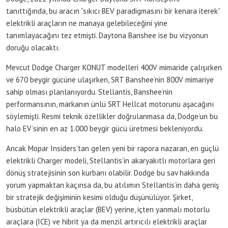
tanıttığında, bu aracın “sıkıcı BEV paradigmasını bir kenara iterek”
elektrikli araçların ne manaya gelebileceğini yine
tanımlayacağını tez etmişti. Daytona Banshee ise bu vizyonun
doruğu olacaktı.
Mevcut Dodge Charger KONUT modelleri 400V mimaride çalışırken
ve 670 beygir gücüne ulaşırken, SRT Banshee’nin 800V mimariye
sahip olması planlanıyordu. Stellantis, Banshee’nin
performansının, markanın ünlü SRT Hellcat motorunu aşacağını
söylemişti. Resmi teknik özellikler doğrulanmasa da, Dodge’un bu
halo EV’sinin en az 1.000 beygir gücü üretmesi bekleniyordu.
Ancak Mopar Insiders’tan gelen yeni bir rapora nazaran, en güçlü
elektrikli Charger modeli, Stellantis’in akaryakıtlı motorlara geri
dönüş stratejisinin son kurbanı olabilir. Dodge bu sav hakkında
yorum yapmaktan kaçınsa da, bu atılımın Stellantis’in daha geniş
bir stratejik değişiminin kesimi olduğu düşünülüyor. Şirket,
büsbütün elektrikli araçlar (BEV) yerine, içten yanmalı motorlu
araçlara (ICE) ve hibrit ya da menzil artırıcılı elektrikli araçlar