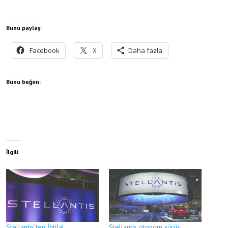
Bunu paylaş:
Facebook
X
Daha fazla
Bunu beğen:
İlgili
Stellantis’ten İhtilal
Stellantis otonom sürüş