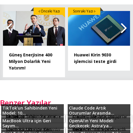
Önceki Yazı
Sonraki Yazı
Güneş Enerjisine 400
Huawei Kirin 9030
Milyon Dolarlık Yeni
işlemcisi teste girdi
Yatırım!
Benzer Yazılar
TikTok’un Sahibinden Yeni
Claude Code Artık
Model: 10...
Oturumlar Arasında...
MacBook Ultra için Geri
OpenAI’ın Yeni Modeli
Sayım...
Gecikecek: Astra’ya...