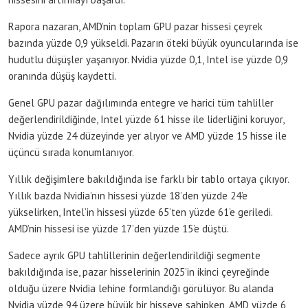
Rapora nazaran, AMD’nin toplam GPU pazar hissesi çeyrek
bazında yüzde 0,9 yükseldi. Pazarın öteki büyük oyuncularında ise
hudutlu düşüşler yaşanıyor. Nvidia yüzde 0,1, Intel ise yüzde 0,9
oranında düşüş kaydetti.
Genel GPU pazar dağılımında entegre ve harici tüm tahliller
değerlendirildiğinde, Intel yüzde 61 hisse ile liderliğini koruyor,
Nvidia yüzde 24 düzeyinde yer alıyor ve AMD yüzde 15 hisse ile
üçüncü sırada konumlanıyor.
Yıllık değişimlere bakıldığında ise farklı bir tablo ortaya çıkıyor.
Yıllık bazda Nvidia’nın hissesi yüzde 18’den yüzde 24’e
yükselirken, Intel’in hissesi yüzde 65’ten yüzde 61’e geriledi.
AMD’nin hissesi ise yüzde 17’den yüzde 15’e düştü.
Sadece ayrık GPU tahlillerinin değerlendirildiği segmente
bakıldığında ise, pazar hisselerinin 2025’in ikinci çeyreğinde
olduğu üzere Nvidia lehine formlandığı görülüyor. Bu alanda
Nvidia yüzde 94 üzere büyük bir hisseye sahipken, AMD yüzde 6