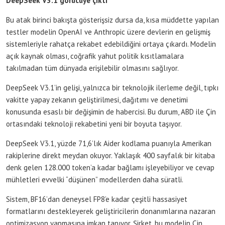
DeepSeek V3.1 görücüye çıktı
Bu atak birinci bakışta gösterişsiz dursa da, kısa müddette yapılan
testler modelin OpenAI ve Anthropic üzere devlerin en gelişmiş
sistemleriyle rahatça rekabet edebildiğini ortaya çıkardı. Modelin
açık kaynak olması, coğrafik yahut politik kısıtlamalara
takılmadan tüm dünyada erişilebilir olmasını sağlıyor.
DeepSeek V3.1’in gelişi, yalnızca bir teknolojik ilerleme değil, tıpkı
vakitte yapay zekanın geliştirilmesi, dağıtımı ve denetimi
konusunda esaslı bir değişimin de habercisi. Bu durum, ABD ile Çin
ortasındaki teknoloji rekabetini yeni bir boyuta taşıyor.
DeepSeek V3.1, yüzde 71,6’lık Aider kodlama puanıyla Amerikan
rakiplerine direkt meydan okuyor. Yaklaşık 400 sayfalık bir kitaba
denk gelen 128.000 token’a kadar bağlamı işleyebiliyor ve cevap
mühletleri evvelki “düşünen” modellerden daha süratli.
Sistem, BF16’dan deneysel FP8’e kadar çeşitli hassasiyet
formatlarını destekleyerek geliştiricilerin donanımlarına nazaran
optimizasyon yapmasına imkan tanıyor. Şirket, bu modelin Çin