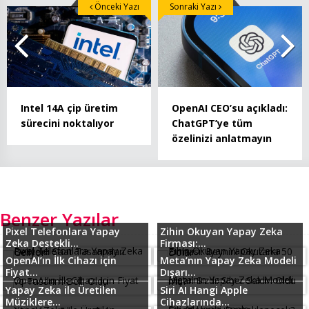
Önceki Yazı
Sonraki Yazı
Intel 14A çip üretim
OpenAI CEO’su açıkladı:
sürecini noktalıyor
ChatGPT’ye tüm
özelinizi anlatmayın
Benzer Yazılar
Pixel Telefonlara Yapay
Zihin Okuyan Yapay Zeka
Zeka Destekli...
Firması:...
OpenAI’ın İlk Cihazı için
Meta’nın Yapay Zeka Modeli
Fiyat...
Dışarı...
Yapay Zeka ile Üretilen
Siri AI Hangi Apple
Müziklere...
Cihazlarında...