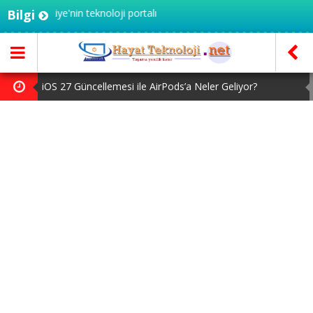
 - Türkiye'nin teknoloji portalı
Bilgi
iOS 27 Güncellemesi ile AirPods’a Neler Geliyor?
Kameralı AirPods Gelecek Ay Tanıtılabilir
Claude Code Artık Oturumlar Arasında Mesajlaşabiliyor
Google Pixel 11 Pro XL Türkiye’de Karaborsaya Düştü
MacBook Ultra için Geri Sayım Başladı: İşte Bilinenler